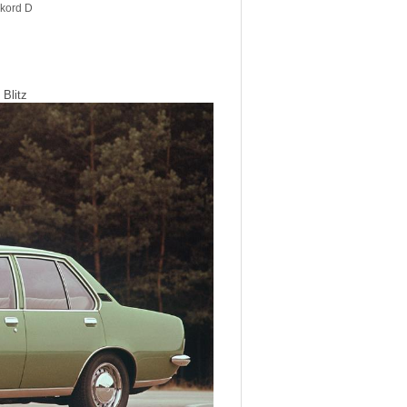
kord D
 Blitz