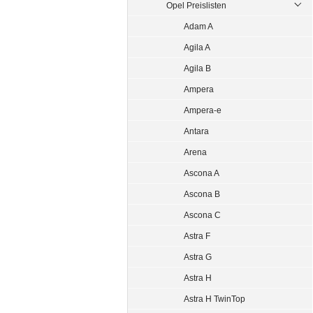
Opel Preislisten
Adam A
Agila A
Agila B
Ampera
Ampera-e
Antara
Arena
Ascona A
Ascona B
Ascona C
Astra F
Astra G
Astra H
Astra H TwinTop