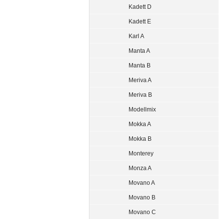
Kadett D
Kadett E
Karl A
Manta A
Manta B
Meriva A
Meriva B
Modellmix
Mokka A
Mokka B
Monterey
Monza A
Movano A
Movano B
Movano C