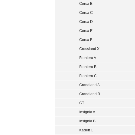
Corsa B
Corsa C
Corsa D
Corsa E
Corsa F
Crossland X
Frontera A
Frontera B
Frontera C
Grandland A
Grandland B
GT
Insignia A
Insignia B
Kadett C