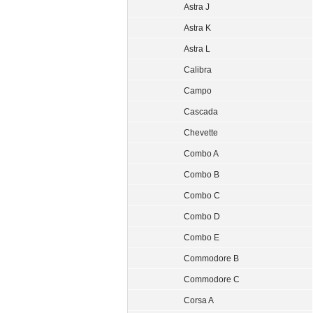
Astra J
Astra K
Astra L
Calibra
Campo
Cascada
Chevette
Combo A
Combo B
Combo C
Combo D
Combo E
Commodore B
Commodore C
Corsa A