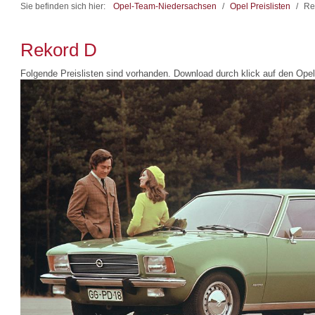
Sie befinden sich hier:
Opel-Team-Niedersachsen
/
Opel Preislisten
/
Re
Rekord D
Folgende Preislisten sind vorhanden. Download durch klick auf den Opel