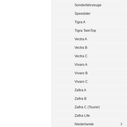
Sonderfahrzeuge
Speedster
Tigra A
Tigra TwinTop
Vectra A
Vectra B
Vectra C
Vivaro A
Vivaro B
Vivaro C
Zafira A
Zafira B
Zafira C (Tourer)
Zafira Life
Niederlande