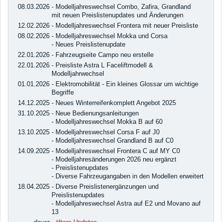
08.03.2026
- Modelljahreswechsel Combo, Zafira, Grandland
mit neuen Preislistenupdates und Änderungen
12.02.2026
- Modelljahreswechsel Frontera mit neuer Preisliste
08.02.2026
- Modelljahreswechsel Mokka und Corsa
- Neues Preislistenupdate
22.01.2026
- Fahrzeugseite Campo neu erstelle
22.01.2026
- Preisliste Astra L Faceliftmodell &
Modelljahrwechsel
01.01.2026
- Elektromobilität - Ein kleines Glossar um wichtige
Begriffe
14.12.2025
- Neues Winterreifenkomplett Angebot 2025
31.10.2025
- Neue Bedienungsanleitungen
- Modelljahreswechsel Mokka B auf 60
13.10.2025
- Modelljahreswechsel Corsa F auf J0
- Modelljahreswechsel Grandland B auf C0
14.09.2025
- Modelljahreswechsel Frontera C auf MY C0
- Modelljahresänderungen 2026 neu ergänzt
- Preislistenupdates
- Diverse Fahrzeugangaben in den Modellen erweitert
18.04.2025
- Diverse Preislistenergänzungen und
Preislistenupdates
- Modelljahreswechsel Astra auf E2 und Movano auf
13