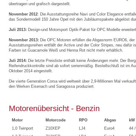
übertragen und grafisch dargestellt.
November 2012
: Die Ausstattungsreihe Navi und Color Elegance entfall
das Sondermodell 150 Jahre Opel mit den Jubiläumspakete abgelöst dur
Juli 2013:
Design-und Motorsport Optik-Paket für OPC Modelle erweitert
November 2013:
Die OPC Motoren erfüllen die Abgasnorm EURO6, der 1.
Ausstattungsreihen entfällt der Active und der Color Stripes, neu dafür
Farben ist Guacamole Weiß und Henna Rot nicht mehr erhältlich.
Juli 2014:
Die letzte Preisliste enthält keine Änderungen mehr. Der Berg
Reifendruckkontrolle sind ab sofort serienmäßig. Bestellschluß ist im A
Oktober 2014 eingestellt.
Die vierte Generation Corsa wird weltweit über 2,9‑Millionen Mal verkau
den Werken Eisenach und Saragossa produziert.
Motorenübersicht - Benzin
Motor
Motorcode
RPO
Abgas
kW 
1,0 Twinport
Z10XEP
LJ4
Euro4
44 /