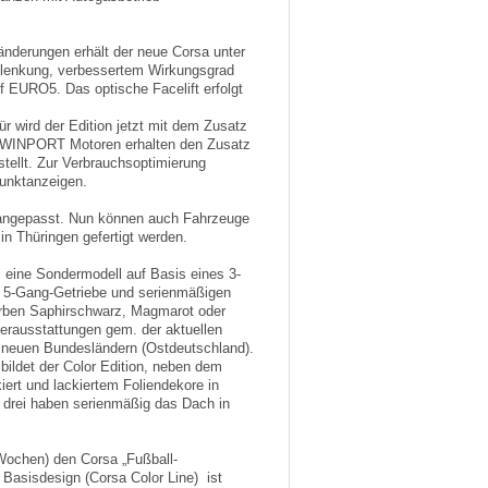
nderungen erhält der neue Corsa unter
lenkung, verbessertem Wirkungsgrad
f EURO5. Das optische Facelift erfolgt
 wird der Edition jetzt mit dem Zusatz
,2 TWINPORT Motoren erhalten den Zusatz
ellt. Zur Verbrauchsoptimierung
punktanzeigen.
 angepasst. Nun können auch Fahrzeuge
in Thüringen gefertigt werden.
eine Sondermodell auf Basis eines 3-
 5-Gang-Getriebe und serienmäßigen
arben Saphirschwarz, Magmarot oder
rausstattungen gem. der aktuellen
en neuen Bundesländern (Ostdeutschland).
bildet der Color Edition, neben dem
ert und lackiertem Foliendekore in
e drei haben serienmäßig das Dach in
 Wochen) den Corsa „Fußball-
 Basisdesign (Corsa Color Line) ist