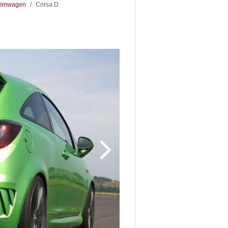
einwagen
/
Corsa D