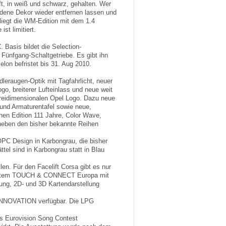
ft, in weiß und schwarz, gehalten. Wer
ldene Dekor wieder entfernen lassen und
liegt die WM-Edition mit dem 1.4
t limitiert.
 Basis bildet die Selection-
Fünfgang-Schaltgetriebe. Es gibt ihn
lon befristet bis 31. Aug 2010.
leraugen-Optik mit Tagfahrlicht, neuer
go, breiterer Lufteinlass und neue weit
dreidimensionalen Opel Logo. Dazu neue
 und Armaturentafel sowie neue,
hen Edition 111 Jahre, Color Wave,
 neben den bisher bekannte Reihen
OPC Design in Karbongrau, die bisher
tel sind in Karbongrau statt in Blau
n. Für den Facelift Corsa gibt es nur
system TOUCH & CONNECT Europa mit
ung, 2D- und 3D Kartendarstellung
s INNOVATION verfügbar. Die LPG
es Eurovision Song Contest