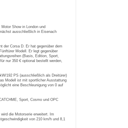
nal Motor Show in London und
zunächst ausschließlich in Eisenach
ht der Corsa D. Er hat gegenüber dem
ünftürer Modell. Er legt gegenüber
ttungsreihen (Basis, Edition, Sport,
r nur 350 € optional bestellt werden,
W/192 PS (ausschließlich als Dreitürer)
as Modell ist mit sportlicher Ausstattung
rmöglicht eine Beschleunigung von 0 auf
, CATCHME, Sport, Cosmo und OPC
ird die Motorserie erweitert. Im
hstgeschwindigkeit von 210 km/h und 8,1