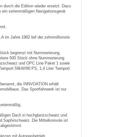
durch die Edition wieder ersetzt. Dazu
he ein serienmäßigen Navigationsgerät
nnt.
A im Jahre 1982 lief der zehnmillionste
 Stück begrenzt mit Nummerierung,
eitere 500 Stück ohne Nummerierung
lanzschwarz und OPC Line Paket 1 sowie
 Twinport 59kW/80 PS, 1,4 Liter Twinport
umbenannt, die INNVOATION erhält
omobilbaus. Das Sportfahrwerk ist nur
serienmäßig.
mäßigen Dach in hochglanzschwarz und
d Saphirschwarz. Die Mittelkonsole ist
e abgestimmt.
gänzen mit Autogasbetrieb