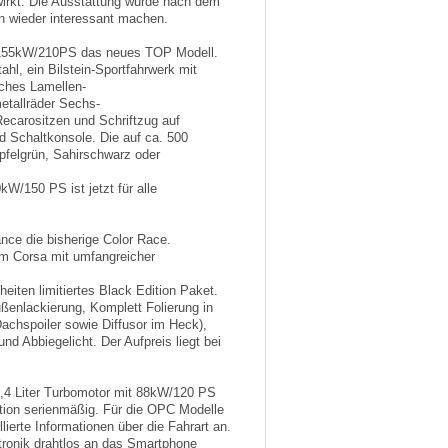
ewirkt. Die Ausstattung wurde nach dem
en wieder interessant machen.
uf 155kW/210PS das neues TOP Modell.
l, ein Bilstein-Sportfahrwerk mit
ches Lamellen-
metallräder Sechs-
ecarositzen und Schriftzug auf
d Schaltkonsole. Die auf ca. 500
pfelgrün, Sahirschwarz oder
kW/150 PS ist jetzt für alle
ance die bisherige Color Race.
om Corsa mit umfangreicher
iten limitiertes Black Edition Paket.
ßenlackierung, Komplett Folierung in
achspoiler sowie Diffusor im Heck),
d Abbiegelicht. Der Aufpreis liegt bei
1,4 Liter Turbomotor mit 88kW/120 PS
ition serienmäßig. Für die OPC Modelle
lierte Informationen über die Fahrart an.
ktronik drahtlos an das Smartphone