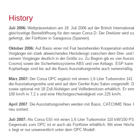
History
Juli 2006:
Weltpräsentation am 18. Juli 2006 auf der British Internatio
gleichzeitige Bestellöffnung für den neuen Corsa D. Der Dreitürer wird 
gefertigt, der Fünftürer in Saragossa (Spanien).
Oktober 2006:
Auf Basis einer mit Fiat bestehenden Kooperation entste
Vorgänger ein stark abweichendes Heckdesign zwischen dem Drei- und F
seinem Vorgänger deutlich in der Größe zu. Zu Beginn gib es vier Aussta
Cosmo) sowie die Sicherheitssysteme ABS und vier Airbags. ESP kann fü
Kopfairbags sind bis auf die Basis Ausstattungsreihe auch serienmäßig.
März 2007:
Der Corsa OPC ergänzt mit einem 1,6 Liter Turbomotor 141 k
die Ausstattungsreihe und wird auf dem Genfer Auto Salon vorgestellt. D
sowie optional mit 18 Zoll Alufelgen und Vollledersitzen erhältlich. Er e
100 km/h in 7,2 s und eine Höchstgeschwindigkeit von 225 km/h.
April 2007
: Die Ausstattungsreihen werden mit Basis, CATCHME Now
neu sortiert.
Juli 2007:
Als Corsa GSI mit einen 1,6 Liter Turbomotor 110 kW/150 PS w
Gegensatz zum OPC ist er auch als Fünftürer erhältlich. Mit einer Höc
s liegt er nur unwesentlich unter dem OPC Modell.