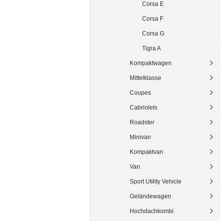
Corsa E
Corsa F
Corsa G
Tigra A
Kompaktwagen
Mittelklasse
Coupes
Cabriolets
Roadster
Minivan
Kompaktvan
Van
Sport Utility Vehicle
Geländewagen
Hochdachkombi