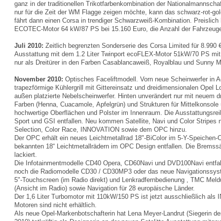
ganz in der traditionellen Trikotfarbenkombination der Nationalmannscha
nur für die Zeit der WM Flagge zeigen möchte, kann das schwarz-rot-go
fährt dann einen Corsa in trendiger Schwarzweiß-Kombination. Preislich 
ECOTEC-Motor 64 kW/87 PS bei 15.160 Euro, die Anzahl der Fahrzeuge is
Juli 2010:
Zeitlich begrenzten Sonderserie des Corsa Limited für 8.990 €.
Ausstattung mit dem 1.2 Liter Twinport ecoFLEX-Motor 51kW/70 PS mit 
nur als Dreitürer in den Farben Casablancaweiß, Royalblau und Sunny Me
November 2010:
Optisches Faceliftmodell. Vorn neue Scheinwerfer in Ad
trapezförmige Kühlergrill mit Gittereinsatz und dreidimensionalen Opel Lo
außen platzierte Nebelscheinwerfer. Hinten unverändert nur mit neuem 
Farben (Henna, Cuacamole, Apfelgrün) und Strukturen für Mittelkonsole
hochwertige Oberflächen und Polster im Innenraum. Die Ausstattungsrei
Sport und GSI entfallen. Neu kommen Satellite, Navi und Color Stripes
Selection, Color Race, INNOVATION sowie dem OPC hinzu.
Der OPC erhält ein neues Leichtmetallrad 18"-BiColor im 5-Y-Speichen-
bekannten 18“ Leichtmetallrädern im OPC Design entfallen. Die Bremssät
lackiert.
Die Infotainmentmodelle CD40 Opera, CD60Navi und DVD100Navi entfalle
noch die Radiomodelle CD30 / CD30MP3 oder das neue Navigations
5"-Touchscreen (im Radio direkt) und Lenkradfernbedienung , TMC Meld
(Ansicht im Radio) sowie Navigation für 28 europäische Länder.
Der 1,6 Liter Turbomotor mit 110kW/150 PS ist jetzt ausschließlich al
Motoren sind nicht erhältlich.
Als neue Opel-Markenbotschafterin hat Lena Meyer-Landrut (Siegerin d