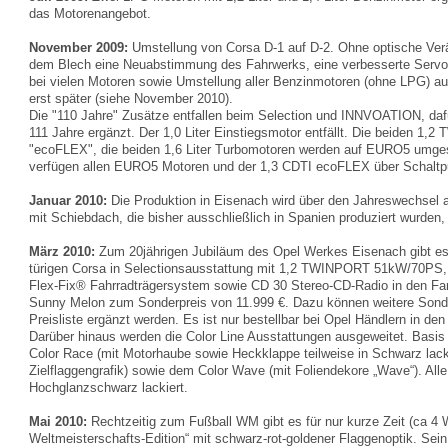
das Motorenangebot.
November 2009:
Umstellung von Corsa D-1 auf D-2. Ohne optische Verä
dem Blech eine Neuabstimmung des Fahrwerks, eine verbesserte Servo
bei vielen Motoren sowie Umstellung aller Benzinmotoren (ohne LPG) au
erst später (siehe November 2010).
Die "110 Jahre" Zusätze entfallen beim Selection und INNVOATION, dafür
111 Jahre ergänzt. Der 1,0 Liter Einstiegsmotor entfällt. Die beiden 1
"ecoFLEX", die beiden 1,6 Liter Turbomotoren werden auf EURO5 umgest
verfügen allen EURO5 Motoren und der 1,3 CDTI ecoFLEX über Schalt
Januar 2010:
Die Produktion in Eisenach wird über den Jahreswechsel
mit Schiebdach, die bisher ausschließlich in Spanien produziert wurden, 
März 2010:
Zum 20jährigen Jubiläum des Opel Werkes Eisenach gibt es 
türigen Corsa in Selectionsausstattung mit 1,2 TWINPORT 51kW/70PS,
Flex-Fix® Fahrradträgersystem sowie CD 30 Stereo-CD-Radio in den F
Sunny Melon zum Sonderpreis von 11.999 €. Dazu können weitere Sonde
Preisliste ergänzt werden. Es ist nur bestellbar bei Opel Händlern in d
Darüber hinaus werden die Color Line Ausstattungen ausgeweitet. Basis 
Color Race (mit Motorhaube sowie Heckklappe teilweise in Schwarz lacki
Zielflaggengrafik) sowie dem Color Wave (mit Foliendekore „Wave“). All
Hochglanzschwarz lackiert.
Mai 2010:
Rechtzeitig zum Fußball WM gibt es für nur kurze Zeit (ca 4
Weltmeisterschafts-Edition“ mit schwarz-rot-goldener Flaggenoptik. Sein