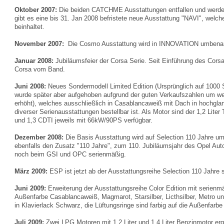
Oktober 2007:
Die beiden CATCHME Ausstattungen entfallen und werden 
gibt es eine bis 31. Jan 2008 befristete neue Ausstattung "NAVI", welc
beinhaltet.
November 2007:
Die Cosmo Ausstattung wird in INNOVATION umbena
Januar 2008:
Jubiläumsfeier der Corsa Serie. Seit Einführung des Corsa 
Corsa vom Band.
Juni 2008:
Neues Sondermodell Limited Edition (Ursprünglich auf 1000
wurde später aber aufgehoben aufgrund der guten Verkaufszahlen um w
erhöht), welches ausschließlich in Casablancaweiß mit Dach in hochg
diverser Serienausstattungen bestellbar ist. Als Motor sind der 1,2 Liter
und 1,3 CDTI jeweils mit 66kW/90PS verfügbar.
Dezember 2008:
Die Basis Ausstattung wird auf Selection 110 Jahre 
ebenfalls den Zusatz "110 Jahre", zum 110. Jubiläumsjahr des Opel Aut
noch beim GSI und OPC serienmäßig.
März 2009:
ESP ist jetzt ab der Ausstattungsreihe Selection 110 Jahre 
Juni 2009:
Erweiterung der Ausstattungsreihe Color Edition mit serien
Außenfarbe Casablancaweiß, Magmarot, Starsilber, Licthsilber, Metro un
in Klavierlack Schwarz, die Lüftungsringe sind farbig auf die Außenfarb
Juli 2009:
Zwei LPG Motoren mit 1,2 Liter und 1,4 Liter Benzinmotor er