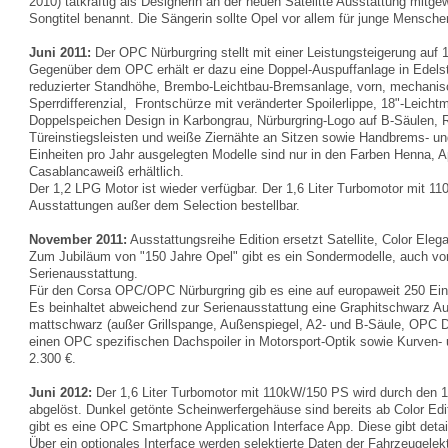
2010) tatkräftig als Designerin an der neuen Satelitte Ausstattung mitg
Songtitel benannt. Die Sängerin sollte Opel vor allem für junge Mensch
Juni 2011:
Der OPC Nürburgring stellt mit einer Leistungsteigerung a
Gegenüber dem OPC erhält er dazu eine Doppel-Auspuffanlage in Edelstah
reduzierter Standhöhe, Brembo-Leichtbau-Bremsanlage, vorn, mechanis
Sperrdifferenzial, Frontschürze mit veränderter Spoilerlippe, 18"-Leicht
Doppelspeichen Design in Karbongrau, Nürburgring-Logo auf B-Säulen, R
Türeinstiegsleisten und weiße Ziernähte an Sitzen sowie Handbrems- un
Einheiten pro Jahr ausgelegten Modelle sind nur in den Farben Henna, A
Casablancaweiß erhältlich.
Der 1,2 LPG Motor ist wieder verfügbar. Der 1,6 Liter Turbomotor mit 110
Ausstattungen außer dem Selection bestellbar.
November 2011:
Ausstattungsreihe Edition ersetzt Satellite, Color Eleg
Zum Jubiläum von "150 Jahre Opel" gibt es ein Sondermodelle, auch v
Serienausstattung.
Für den Corsa OPC/OPC Nürburgring gib es eine auf europaweit 250 Einhe
Es beinhaltet abweichend zur Serienausstattung eine Graphitschwarz Au
mattschwarz (außer Grillspange, Außenspiegel, A2- und B-Säule, OPC D
einen OPC spezifischen Dachspoiler in Motorsport-Optik sowie Kurven- un
2.300 €.
Juni 2012:
Der 1,6 Liter Turbomotor mit 110kW/150 PS wird durch den 
abgelöst. Dunkel getönte Scheinwerfergehäuse sind bereits ab Color Ed
gibt es eine OPC Smartphone Application Interface App. Diese gibt detail
Über ein optionales Interface werden selektierte Daten der Fahrzeugele