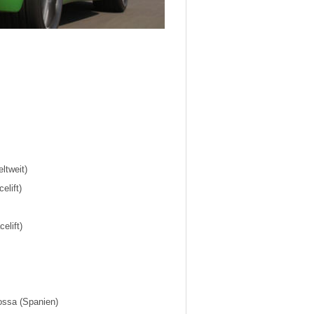
ltweit)
elift)
elift)
ossa (Spanien)