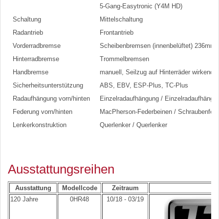
5-Gang-Easytronic (Y4M HD)
Schaltung
Mittelschaltung
Radantrieb
Frontantrieb
Vorderradbremse
Scheibenbremsen (innenbelüftet) 236mm
Hinterradbremse
Trommelbremsen
Handbremse
manuell, Seilzug auf Hinterräder wirkend
Sicherheitsunterstützung
ABS, EBV, ESP-Plus, TC-Plus
Radaufhängung vorn/hinten
Einzelradaufhängung / Einzelradaufhängu
Federung vorn/hinten
MacPherson-Federbeinen / Schraubenfed
Lenkerkonstruktion
Querlenker / Querlenker
Ausstattungsreihen
Ausstattung
Modellcode
Zeitraum
120 Jahre
0HR48
10/18 - 03/19