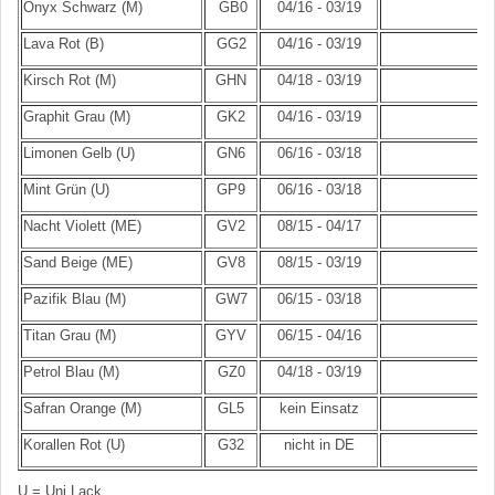
Onyx Schwarz (M)
GB0
04/16 - 03/19
Lava Rot (B)
GG2
04/16 - 03/19
Kirsch Rot (M)
GHN
04/18 - 03/19
Graphit Grau (M)
GK2
04/16 - 03/19
Limonen Gelb (U)
GN6
06/16 - 03/18
Mint Grün (U)
GP9
06/16 - 03/18
Nacht Violett (ME)
GV2
08/15 - 04/17
Sand Beige (ME)
GV8
08/15 - 03/19
Pazifik Blau (M)
GW7
06/15 - 03/18
Titan Grau (M)
GYV
06/15 - 04/16
Petrol Blau (M)
GZ0
04/18 - 03/19
Safran Orange (M)
GL5
kein Einsatz
Korallen Rot (U)
G32
nicht in DE
U = Uni Lack