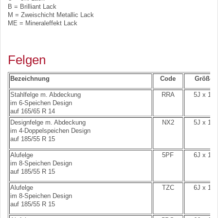
B = Brilliant Lack
M = Zweischicht Metallic Lack
ME = Mineraleffekt Lack
Felgen
Bezeichnung
Code
Größe
Stahlfelge m. Abdeckung
RRA
5J x 14
im 6-Speichen Design
auf 165/65 R 14
Designfelge m. Abdeckung
NX2
5J x 15
im 4-Doppelspeichen Design
auf 185/55 R 15
Alufelge
5PF
6J x 15
im 8-Speichen Design
auf 185/55 R 15
Alufelge
TZC
6J x 15
im 8-Speichen Design
auf 185/55 R 15