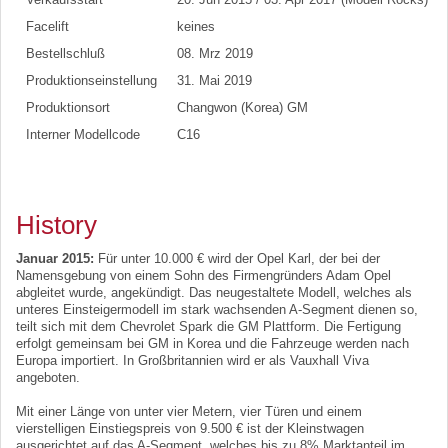
Facelift
keines
Bestellschluß
08. Mrz 2019
Produktionseinstellung
31. Mai 2019
Produktionsort
Changwon (Korea) GM
Interner Modellcode
C16
History
Januar 2015:
Für unter 10.000 € wird der Opel Karl, der bei der
Namensgebung von einem Sohn des Firmengründers Adam Opel
abgleitet wurde, angekündigt. Das neugestaltete Modell, welches als
unteres Einsteigermodell im stark wachsenden A-Segment dienen so,
teilt sich mit dem Chevrolet Spark die GM Plattform. Die Fertigung
erfolgt gemeinsam bei GM in Korea und die Fahrzeuge werden nach
Europa importiert. In Großbritannien wird er als Vauxhall Viva
angeboten.
Mit einer Länge von unter vier Metern, vier Türen und einem
vierstelligen Einstiegspreis von 9.500 € ist der Kleinstwagen
ausgerichtet auf das A-Segment, welches bis zu 8% Marktanteil im