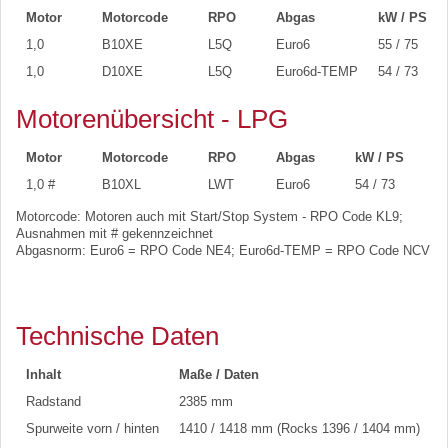
Motor
Motorcode
RPO
Abgas
kW / PS
1,0
B10XE
L5Q
Euro6
55 / 75
1,0
D10XE
L5Q
Euro6d-TEMP
54 / 73
Motorenübersicht - LPG
Motor
Motorcode
RPO
Abgas
kW / PS
1,0 #
B10XL
LWT
Euro6
54 / 73
Motorcode: Motoren auch mit Start/Stop System - RPO Code KL9;
Ausnahmen mit # gekennzeichnet
Abgasnorm: Euro6 = RPO Code NE4; Euro6d-TEMP = RPO Code NCV
Technische Daten
Inhalt
Maße / Daten
Radstand
2385 mm
Spurweite vorn / hinten
1410 / 1418 mm (Rocks 1396 / 1404 mm)