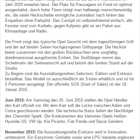
Jahr 2020 erwarten lässt. Der Platz für Passagiere im Fond ist optimal
ausgestattet, durch hohe Türen steigt man halbwegs menschenwürdig
ein, die steile Heckscheibe ermögliche zumindest nach hinten das
Einparken ohne Parkpilot. Das Cockpit ist selbsterklärend einfach, alle
Fenster sind zum Kurbeln, gegen Aufpreis gibt es ein Paket aus
Klimaanlage und Radio.
Die Front zeigt das typische Opel Gesicht mit dem trapezförmigen Grill
und der auf beiden Seiten hochgezogenen Grillspange. Die Hecktür
bietet zusammen mit den großen Rückleuchten eine sorgfältig
dreidimensional ausgeformte Einheit. Der Stoßfänger nimmt das
Sichelmotiv der Seitenansicht auf und betont den breiten Stand auf der
Straße.
Zu Beginn sind die Ausstattungsreihen Selection, Edition und Exklusiv
bestellbar. Das Modell ist ausschließlich als 5-türer erhältlich und ist für
5 Personen ausgelegt. Der offizielle SOS (Start of Sales) ist der 19.
Januar 2015.
Juni 2015:
Am Samstag den 20. Juni 2015 stellen die Opel Händler
den Karl offiziell vor. Mit dem Karl soll die Lücke zwischen Adam und
Corsa geschlossen werden. Die technische Basis liefert der Nachfolger
des Chevrolet Spark. Die Konkurrenten des kleinsten Opels heißen
Hyundai i10, VW Up, Kia Picanto, Fiat Panda und Dacia Sandero.
November 2015:
Die Ausstattungsreihe Exklusiv wird in Innovation
umbenannt. Ein Easytronic Getriebe sowie eine LPG Variante ergänzen