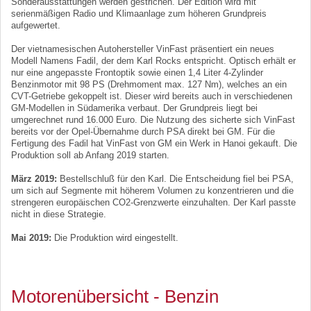
Sonderausstattungen werden gestrichen. Der Edition wird mit
serienmäßigen Radio und Klimaanlage zum höheren Grundpreis
aufgewertet.
Der vietnamesischen Autohersteller VinFast präsentiert ein neues
Modell Namens Fadil, der dem Karl Rocks entspricht. Optisch erhält er
nur eine angepasste Frontoptik sowie einen 1,4 Liter 4-Zylinder
Benzinmotor mit 98 PS (Drehmoment max. 127 Nm), welches an ein
CVT-Getriebe gekoppelt ist. Dieser wird bereits auch in verschiedenen
GM-Modellen in Südamerika verbaut. Der Grundpreis liegt bei
umgerechnet rund 16.000 Euro. Die Nutzung des sicherte sich VinFast
bereits vor der Opel-Übernahme durch PSA direkt bei GM. Für die
Fertigung des Fadil hat VinFast von GM ein Werk in Hanoi gekauft. Die
Produktion soll ab Anfang 2019 starten.
März 2019:
Bestellschluß für den Karl. Die Entscheidung fiel bei PSA,
um sich auf Segmente mit höherem Volumen zu konzentrieren und die
strengeren europäischen CO2-Grenzwerte einzuhalten. Der Karl passte
nicht in diese Strategie.
Mai 2019:
Die Produktion wird eingestellt.
Motorenübersicht - Benzin