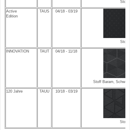
Stoff
Active
TAUS
04/18 - 03/19
Edition
Stoff
INNOVATION
TAUT
04/18 - 11/18
Stoff Baram, Schwarz
120 Jahre
TAUU
10/18 - 03/19
Stoff 