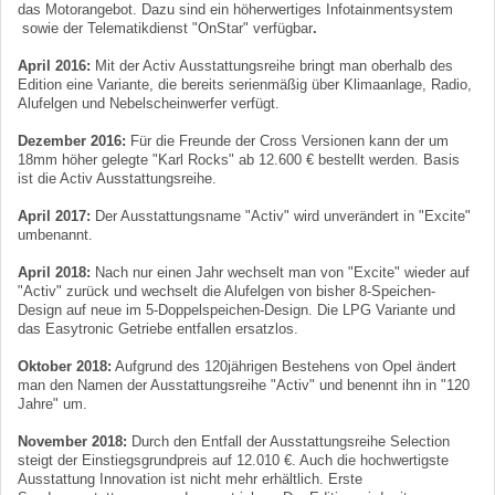
das Motorangebot. Dazu sind ein höherwertiges Infotainmentsystem
sowie der Telematikdienst "OnStar" verfügbar
.
April 2016:
Mit der Activ Ausstattungsreihe bringt man oberhalb des
Edition eine Variante, die bereits serienmäßig über Klimaanlage, Radio,
Alufelgen und Nebelscheinwerfer verfügt.
Dezember 2016:
Für die Freunde der Cross Versionen kann der um
18mm höher gelegte "Karl Rocks" ab 12.600 € bestellt werden. Basis
ist die Activ Ausstattungsreihe.
April 2017:
Der Ausstattungsname "Activ" wird unverändert in "Excite"
umbenannt.
April 2018:
Nach nur einen Jahr wechselt man von "Excite" wieder auf
"Activ" zurück und wechselt die Alufelgen von bisher 8-Speichen-
Design auf neue im 5-Doppelspeichen-Design. Die LPG Variante und
das Easytronic Getriebe entfallen ersatzlos.
Oktober 2018:
Aufgrund des 120jährigen Bestehens von Opel ändert
man den Namen der Ausstattungsreihe "Activ" und benennt ihn in "120
Jahre" um.
November 2018:
Durch den Entfall der Ausstattungsreihe Selection
steigt der Einstiegsgrundpreis auf 12.010 €. Auch die hochwertigste
Ausstattung Innovation ist nicht mehr erhältlich. Erste