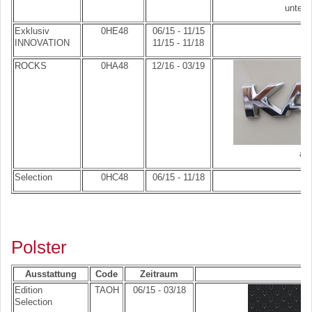
unterh
Exklusiv
0HE48
06/15 - 11/15
INNOVATION
11/15 - 11/18
ROCKS
0HA48
12/16 - 03/19
au
Selection
0HC48
06/15 - 11/18
Polster
Ausstattung
Code
Zeitraum
Edition
TAOH
06/15 - 03/18
Selection