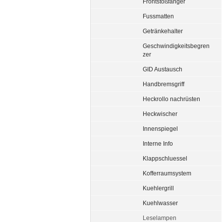
Frontstoßfänger
Fussmatten
Getränkehalter
Geschwindigkeitsbegren
zer
GID Austausch
Handbremsgriff
Heckrollo nachrüsten
Heckwischer
Innenspiegel
Interne Info
Klappschluessel
Kofferraumsystem
Kuehlergrill
Kuehlwasser
Leselampen