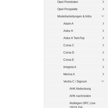
Opel Preislisten
Opel Prospekte
Modellanleitungen & Infos
Adam A
Astra H
Astra H TwinTop
Corsa C
Corsa D
Corsa E
Insignia A
Meriva A
Vectra C / Signum
AHK Abdeckung
AHK nachrüsten
Alufelgen OPC Line
18/19 Zoll