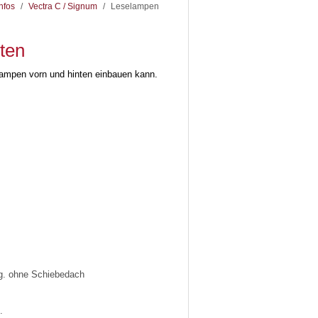
nfos
/
Vectra C / Signum
/
Leselampen
ten
lampen vorn und hinten einbauen kann.
zg. ohne Schiebedach
.