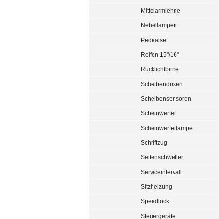
Mittelarmlehne
Nebellampen
Pedealset
Reifen 15"/16"
Rücklichtbirne
Scheibendüsen
Scheibensensoren
Scheinwerfer
Scheinwerferlampe
Schriftzug
Seitenschweller
Serviceintervall
Sitzheizung
Speedlock
Steuergeräte