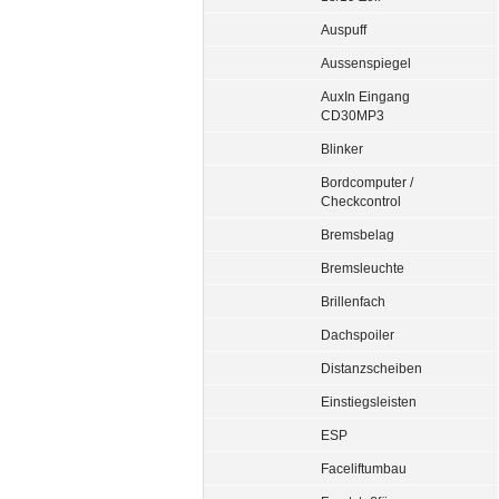
Auspuff
Aussenspiegel
AuxIn Eingang
CD30MP3
Blinker
Bordcomputer /
Checkcontrol
Bremsbelag
Bremsleuchte
Brillenfach
Dachspoiler
Distanzscheiben
Einstiegsleisten
ESP
Faceliftumbau