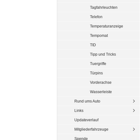
Tagfahrleuchten
Telefon
Temperaturanzeige
Tempomat
TID
Tipp und Tricks
Tuergriffe
Türpins
Vorderachse
Wasserleiste
Rund ums Auto
Links
Updateverlauf
Mitgliederfahrzeuge
Spende