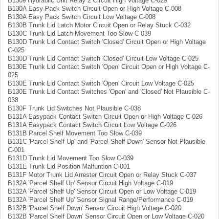
B1309 Hydraulic Unit Relay 2 Circuit High Voltage C-029
B130A Easy Pack Switch Circuit Open or High Voltage C-008
B130A Easy Pack Switch Circuit Low Voltage C-008
B130B Trunk Lid Latch Motor Circuit Open or Relay Stuck C-032
B130C Trunk Lid Latch Movement Too Slow C-039
B130D Trunk Lid Contact Switch 'Closed' Circuit Open or High Voltage
C-025
B130D Trunk Lid Contact Switch 'Closed' Circuit Low Voltage C-025
B130E Trunk Lid Contact Switch 'Open' Circuit Open or High Voltage C-
025
B130E Trunk Lid Contact Switch 'Open' Circuit Low Voltage C-025
B130E Trunk Lid Contact Switches 'Open' and 'Closed' Not Plausible C-
038
B130F Trunk Lid Switches Not Plausible C-038
B131A Easypack Contact Switch Circuit Open or High Voltage C-026
B131A Easypack Contact Switch Circuit Low Voltage C-026
B131B Parcel Shelf Movement Too Slow C-039
B131C 'Parcel Shelf Up' and 'Parcel Shelf Down' Sensor Not Plausible
C-001
B131D Trunk Lid Movement Too Slow C-039
B131E Trunk Lid Position Malfuntion C-001
B131F Motor Trunk Lid Arrester Circuit Open or Relay Stuck C-037
B132A 'Parcel Shelf Up' Sensor Circuit High Voltage C-019
B132A 'Parcel Shelf Up' Sensor Circuit Open or Low Voltage C-019
B132A 'Parcel Shelf Up' Sensor Signal Range/Performance C-019
B132B 'Parcel Shelf Down' Sensor Circuit High Voltage C-020
B132B 'Parcel Shelf Down' Sensor Circuit Open or Low Voltage C-020