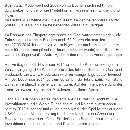
Beim Astra Modellwechsel 2009 konnte Bochum sich nicht mehr
durchsetzen und verlor die Produktion an Rüsselsheim, England und
Polen.
Im Herbst 2011 wurde die Linie erweitert um den neuen Zafira Tourer
(Zafira C) zusätzlich zum bestehenden Zafira B zu fertigen.
Im Rahmen des Einsparprogrammes bei Opel wurde entschieden, die
Fahrzeugproduktion in Bochum nach 52 Jahren einzustellen.
Am 27.03.2014 lief der letzte Astra H (welcher nach bis dahin immer
noch für den osteuropäischen Raum produziert wurde) vom Band. Es
war ein 5-türiger weißer Astra H, der in den normalen Verkauf gelangte.
Am Freitag den 28. November 2014 werden die Presswerkzeuge im
Werk I stillgelegt. Die Karosserieteile des letzten Bochumer Opel sind
produziert. Die Zafira Produktion wird nur wenige Tage später beendet.
Am 05. Dezember 2014 läuft um 00:27 Uhr der letzte Zafira vom Band.
Es ist ein anthrazitfarbener Zafira Tourer. Auf der Innenverkleidung der
Türen verewigen sich einige Mitarbeiter mit Ihrem Namen.
Nach 13,7 Millionen Fahrzeugen schließt das Werk in Bochum. Die
Investitionen für die Werke Rüsselsheim und Kaiserslautern waren
bereits 2012 zugesagt und durch einen Kredit der Opel-Mutter aus den
USA finanziert. Voraussetzung für diesen Kredit ist der Abbau von
Produktionskapazitäten. Ohne Schließung in Bochum hätte es keine
Investitionen für Rüsselsheim und Kaiserslautern gegeben.