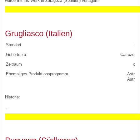
wurde mit ins Werk in Zaragoza (Spanien) verlagert.
Grugliasco (Italien)
Standort:
Gr
Gehörte zu:
Carrozeria
Zeitraum
xxx
Ehemaliges Produktionsprogramm
Astra 
Astra 
Historie:
....