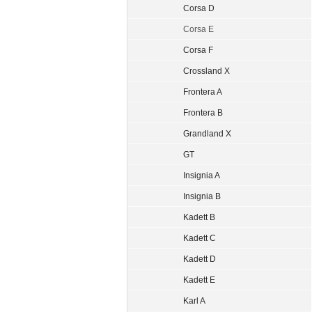
Corsa D
Corsa E
Corsa F
Crossland X
Frontera A
Frontera B
Grandland X
GT
Insignia A
Insignia B
Kadett B
Kadett C
Kadett D
Kadett E
Karl A