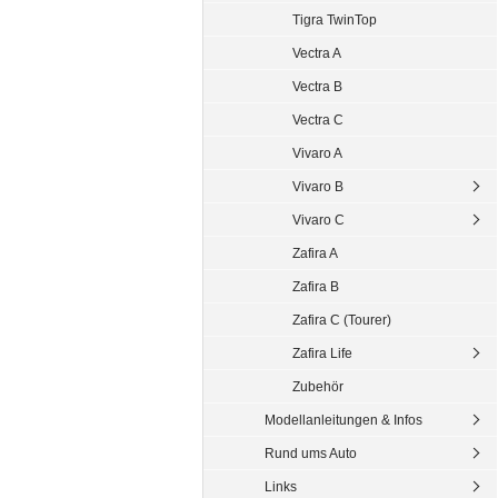
Tigra TwinTop
Vectra A
Vectra B
Vectra C
Vivaro A
Vivaro B
Vivaro C
Zafira A
Zafira B
Zafira C (Tourer)
Zafira Life
Zubehör
Modellanleitungen & Infos
Rund ums Auto
Links