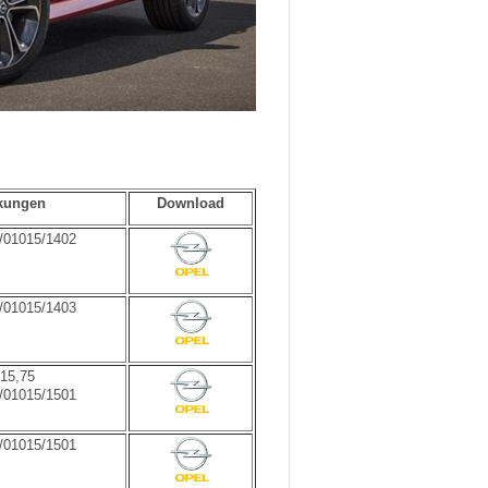
kungen
Download
1/01015/1402
1/01015/1403
15,75
1/01015/1501
1/01015/1501