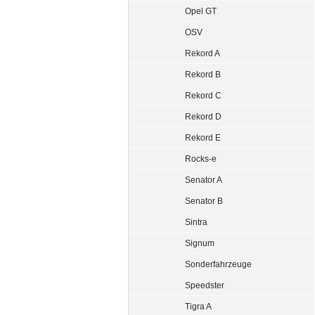
Opel GT
OSV
Rekord A
Rekord B
Rekord C
Rekord D
Rekord E
Rocks-e
Senator A
Senator B
Sintra
Signum
Sonderfahrzeuge
Speedster
Tigra A