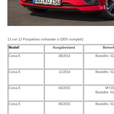
13 von 13 Prospekten vorhanden (=100% komplett)
Modell
Ausgabestand
Bemer
Corsa E
08/2014
Bestellnr. 0
Corsa E
11/2014
Bestellnr. 0
Corsa E
04/2015
MY20
Bestellnr. 0
Corsa E
06/2015
Bestellnr. 0