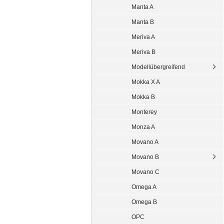
Manta A
Manta B
Meriva A
Meriva B
Modellübergreifend
Mokka X A
Mokka B
Monterey
Monza A
Movano A
Movano B
Movano C
Omega A
Omega B
OPC