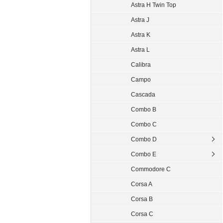
Astra H Twin Top
Astra J
Astra K
Astra L
Calibra
Campo
Cascada
Combo B
Combo C
Combo D
Combo E
Commodore C
Corsa A
Corsa B
Corsa C