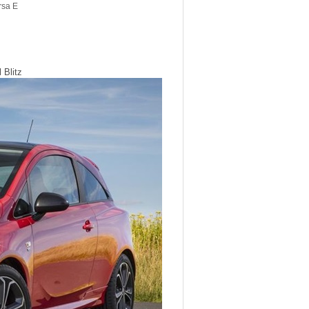
rsa E
 Blitz