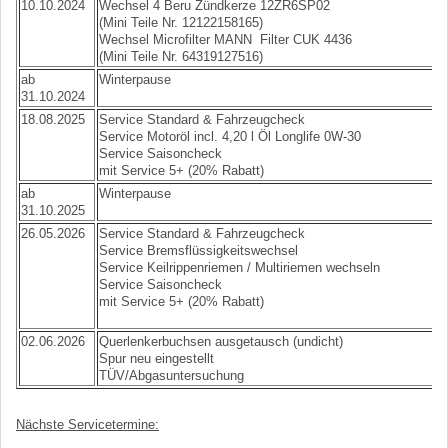
10.10.2024
Wechsel 4 Beru Zündkerze 12ZR6SP02
(Mini Teile Nr. 12122158165)
Wechsel Microfilter MANN Filter CUK 4436
(Mini Teile Nr. 64319127516)
ab
Winterpause
31.10.2024
18.08.2025
Service Standard & Fahrzeugcheck
Service Motoröl incl. 4,20 l Öl Longlife 0W-30
Service Saisoncheck
mit Service 5+ (20% Rabatt)
ab
Winterpause
31.10.2025
26.05.2026
Service Standard & Fahrzeugcheck
Service Bremsflüssigkeitswechsel
Service Keilrippenriemen / Multiriemen wechseln
Service Saisoncheck
mit Service 5+ (20% Rabatt)
02.06.2026
Querlenkerbuchsen ausgetausch (undicht)
Spur neu eingestellt
TÜV/Abgasuntersuchung
Nächste Servicetermine: