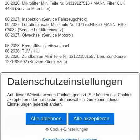
10.2026: Mikrofilter Mini Teile Nr. 64319127516 / MANN Filter CUK
4436 (Service Microfilter)
06.2027: Inspektion (Service Fahrzeugcheck)
06.2027: Luftfiltereinsatz Mini Teile Nr. 13717534825 / MANN Filter
C5082 (Service Luftfiltereinsatz)
08.2027: Ölwechsel (Service Motoröl)
06.2028: Bremsflüssigkeitswechsel
06.2028: TÜV / HU
10.2028: Zündkerzen Mini Teile Nr. 12122158165 / Beru Zündkerze
12ZR6SP02 (Service Zündkerzen)
bei 92.000 km: Check Bremsen vorn (13.10.2021 - 9mm Restbelag)
Datenschutzeinstellungen
bei 123.000 km: Check Bremsen hinten
Auf dieser Website werden Cookies genutzt. Sie können alle Cookies
akzeptieren oder nur bestimmte auswählen. Sie können diese
Einstellungen jederzeit ändern.
Alle ablehnen
Alle akzeptieren
Startseite
Kontakt
Impressum
© 2003-2026 www.opel-team-niedersachsen.de.
Website erstellt mit zeta-
producer.com
Cookie-Einstellungen
Datenschutzerklärung
|
Impressum