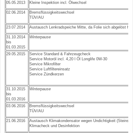
05.05.2013
Kleine Inspektion incl. Ölwechsel
02.06.2014
Bremsflüssigkeitswechsel
TÜV/AU
23.07.2014
Austausch Lenkradspeiche Mitte, da Folie sich abgelöst hat
31.10.2014
Winterpause
bis
01.03.2015
29.05.2015
Service Standard & Fahrzeugcheck
Service Motoröl incl. 4,20 l Öl Longlife 0W-30
Service Mikrofilter
Service Luftfiltereinsatz
Service Zündkerzen
31.10.2015
Winterpause
bis
01.03.2016
03.06.2016
Bremsflüssigkeitswechsel
TÜV/AU
21.06.2016
Austausch Klimakondensator wegen Undichtigkeit (Steinschl
Klimacheck und Desinfektion