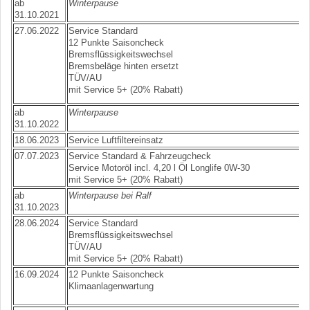
ab
Winterpause
31.10.2021
27.06.2022
Service Standard
12 Punkte Saisoncheck
Bremsflüssigkeitswechsel
Bremsbeläge hinten ersetzt
TÜV/AU
mit Service 5+ (20% Rabatt)
ab
Winterpause
31.10.2022
18.06.2023
Service Luftfiltereinsatz
07.07.2023
Service Standard & Fahrzeugcheck
Service Motoröl incl. 4,20 l Öl Longlife 0W-30
mit Service 5+ (20% Rabatt)
ab
Winterpause bei Ralf
31.10.2023
28.06.2024
Service Standard
Bremsflüssigkeitswechsel
TÜV/AU
mit Service 5+ (20% Rabatt)
16.09.2024
12 Punkte Saisoncheck
Klimaanlagenwartung