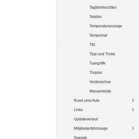
Tagfahrleuchten
Telefon
Temperaturanzeige
Tempomat
TID
Tipp und Tricks
Tuergriffe
Türpins
Vorderachse
Wasserleiste
Rund ums Auto
Links
Updateverlauf
Mitgliederfahrzeuge
Spende