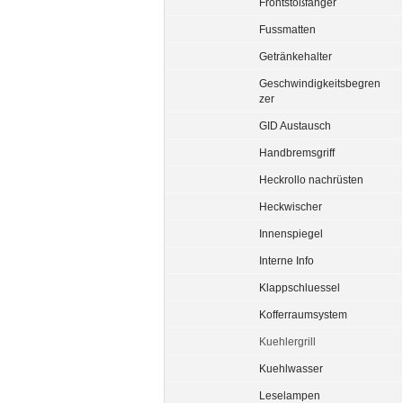
Frontstoßfänger
Fussmatten
Getränkehalter
Geschwindigkeitsbegren
zer
GID Austausch
Handbremsgriff
Heckrollo nachrüsten
Heckwischer
Innenspiegel
Interne Info
Klappschluessel
Kofferraumsystem
Kuehlergrill
Kuehlwasser
Leselampen