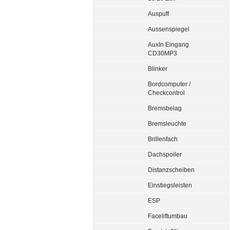
Auspuff
Aussenspiegel
AuxIn Eingang
CD30MP3
Blinker
Bordcomputer /
Checkcontrol
Bremsbelag
Bremsleuchte
Brillenfach
Dachspoiler
Distanzscheiben
Einstiegsleisten
ESP
Faceliftumbau