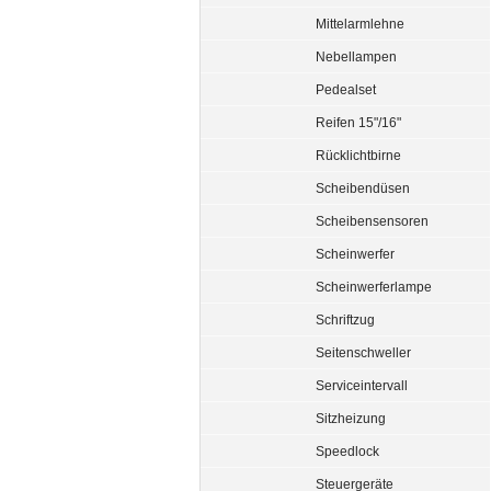
Mittelarmlehne
Nebellampen
Pedealset
Reifen 15"/16"
Rücklichtbirne
Scheibendüsen
Scheibensensoren
Scheinwerfer
Scheinwerferlampe
Schriftzug
Seitenschweller
Serviceintervall
Sitzheizung
Speedlock
Steuergeräte