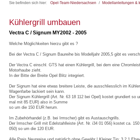
Sie befinden sich hier:
Opel-Team-Niedersachsen
/
Modellanleitungen & I
Kühlergrill umbauen
Vectra C / Signum MY2002 - 2005
Welche Möglichkeiten hierzu gibt es ?
Bei der Vectra C / Signum Baureihe bis Modelljahr 2005,5 gibt es versch
Der Vectra C einschl. GTS hat einen Kühlergrill, bei dem eine Chromleist
Motorhaube zieht.
In der Bitte der Breite Opel Blitz integriert.
Der Signum hat eine etwas breitere Leiste, die ausschliesslich im Kühlerg
Wagenfarbe lackiert sein kann.
Der Signum Kühlergrill (Art. Nr. 63 18 112 bei Opel) kostet grundiert so
mal mit 85 EUR) also in Summe
so um die 150 EUR herum.
Im Zubehörhandel (z.B. bei Irmscher) gibt es Austauschgrills.
Der Irmscher Grill mit Edelstahlleiste (Art. Nr. i34 01 056) kostet ca. 150
050) so um die 120 EUR.
Alle Preis Neupreise und natürlich ohne Gewähr ! Kleiner Tip: 3,2,1 Ebay