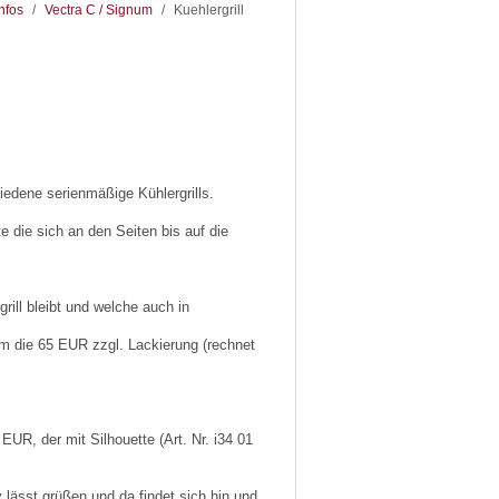
nfos
/
Vectra C / Signum
/
Kuehlergrill
iedene serienmäßige Kühlergrills.
e die sich an den Seiten bis auf die
rill bleibt und welche auch in
 um die 65 EUR zzgl. Lackierung (rechnet
 EUR, der mit Silhouette (Art. Nr. i34 01
 lässt grüßen und da findet sich hin und