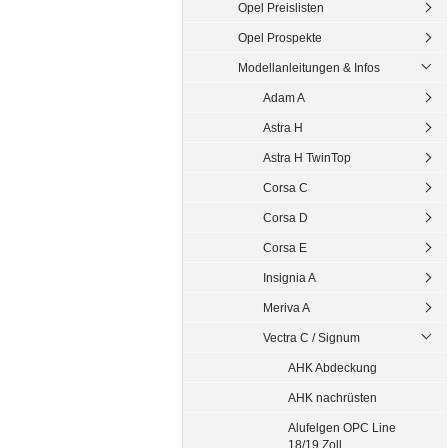
Opel Preislisten
Opel Prospekte
Modellanleitungen & Infos
Adam A
Astra H
Astra H TwinTop
Corsa C
Corsa D
Corsa E
Insignia A
Meriva A
Vectra C / Signum
AHK Abdeckung
AHK nachrüsten
Alufelgen OPC Line
18/19 Zoll