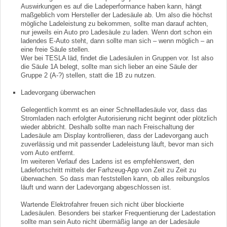
Auswirkungen es auf die Ladeperformance haben kann, hängt
maßgeblich vom Hersteller der Ladesäule ab. Um also die höchst
mögliche Ladeleistung zu bekommen, sollte man darauf achten,
nur jeweils ein Auto pro Ladesäule zu laden. Wenn dort schon ein
ladendes E-Auto steht, dann sollte man sich – wenn möglich – an
eine freie Säule stellen.
Wer bei TESLA läd, findet die Ladesäulen in Gruppen vor. Ist also
die Säule 1A belegt, sollte man sich lieber an eine Säule der
Gruppe 2 (A-?) stellen, statt die 1B zu nutzen.
Ladevorgang überwachen
Gelegentlich kommt es an einer Schnellladesäule vor, dass das
Stromladen nach erfolgter Autorisierung nicht beginnt oder plötzlich
wieder abbricht. Deshalb sollte man nach Freischaltung der
Ladesäule am Display kontrollieren, dass der Ladevorgang auch
zuverlässig und mit passender Ladeleistung läuft, bevor man sich
vom Auto entfernt.
Im weiteren Verlauf des Ladens ist es empfehlenswert, den
Ladefortschritt mittels der Farhzeug-App von Zeit zu Zeit zu
überwachen. So dass man feststellen kann, ob alles reibungslos
läuft und wann der Ladevorgang abgeschlossen ist.
Wartende Elektrofahrer freuen sich nicht über blockierte
Ladesäulen. Besonders bei starker Frequentierung der Ladestation
sollte man sein Auto nicht übermäßig lange an der Ladesäule