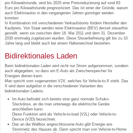
pro Kilowattstunde, wird bis 2025 eine Preisreduzierung auf rund 83
Euro pro Kilowattstunde prognostiziert. Das ist einer der Gründe, warum
auch Elektroautos in den vergangenen Jahren günstiger werden
konnten.
In Kombination mit verschiedenen Verkaufsbonis fördern Hersteller den
Kaufpreis. Von Staat werden reine Elektroautos (BEV) derzeit steuerfrei
gestellt, wenn sie zwischen dem 18. Mai 2011 und dem 31. Dezember
2030 erstmalig zugelassen wurden. Diese Steuerbefreiung gilt bis zu 10
Jahre lang und bleibt auch bei einem Halterwechsel bestehen.
Bidirektionales Laden
Beim bidirektionalen Laden wird nicht nur Strom aufgenommen, sondern
auch abgegeben, so dass ein E-Auto als Zwischenspeicher für
Energien dienen kann.
Man spricht vom sogenannten V2X, welches für Vehicle-to-X steht. Das
X wird dann aufgelöst in die verschiedenen Varianten des
bidirektionalen Ladens.
Im Auto befindet sich bereits eine ganz normale Schuko-
Steckdose, an die man unterwegs die elektrische Geräte
anschließen kann.
Diese Funktion wird als Vehicle-to-load (V2L) oder Vehicle-to-
Device (V2D) bezeichnet.
Das an die Wallbox angeschlossene Auto gibt Energie ans
Stromnetz des Hauses ab. Dann spricht man von Vehicle-to-Home