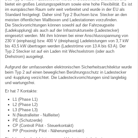
bietet ein großes Leistungsspektrum sowie eine hohe Flexibilität. Es ist
im europäischen Raum sehr weit verbreitet und wurde in der EU als
Standard festgelegt. Daher sind Typ 2 Buchsen bzw. Stecker an den
meisten öffentlichen Wallboxen und Ladestationen vorzufinden.
Die Steckvorrichtungen können sowohl auf der Fahrzeugseite
(Ladekupplung) als auch auf der Infrastrukturseite (Ladestecker)
eingesetzt werden. Mit ihm können bei einer Anschlussspannung von
230 V (einphasig) bzw. 400 V (dreiphasig) Ladeleistungen von 3,7 kW
bis 43,5 kW übertragen werden (Ladeströme von 13 A bis 63 A). Der
Typ 2 Stecker ist auf ein Laden mit Wechselstrom (oder auch
Drehstrom) ausgelegt.
Aufgrund der umfassenden elektronischen Sicherheitsarchitektur wurde
beim Typ 2 auf einen beweglichen Berührungsschutz in Ladestecker
und -kupplung verzichtet. Die Ladesteckvorrichtungen sind langlebig
und wartungsfrei.
Er hat 7 Kontakte:
L1 (Phase L1)
L2 (Phase L2)
L3 (Phase L3)
N (Neutralleiter - Nullleiter)
PE (Schutzerde)
CP (Controll Pilot - Steuerkontakt)
PP (Proximity Pilot - Näherungskontakt)