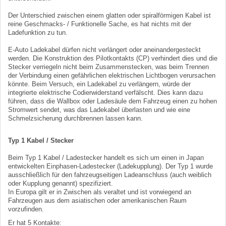
Der Unterschied zwischen einem glatten oder spiralförmigen Kabel ist
reine Geschmacks- / Funktionelle Sache, es hat nichts mit der
Ladefunktion zu tun.
E-Auto Ladekabel dürfen nicht verlängert oder aneinandergesteckt
werden. Die Konstruktion des Pilotkontakts (CP) verhindert dies und die
Stecker verriegeln nicht beim Zusammenstecken, was beim Trennen
der Verbindung einen gefährlichen elektrischen Lichtbogen verursachen
könnte. Beim Versuch, ein Ladekabel zu verlängern, würde der
integrierte elektrische Codierwiderstand verfälscht. Dies kann dazu
führen, dass die Wallbox oder Ladesäule dem Fahrzeug einen zu hohen
Stromwert sendet, was das Ladekabel überlasten und wie eine
Schmelzsicherung durchbrennen lassen kann.
Typ 1 Kabel / Stecker
Beim Typ 1 Kabel / Ladestecker handelt es sich um einen in Japan
entwickelten Einphasen-Ladestecker (Ladekupplung). Der Typ 1 wurde
ausschließlich für den fahrzeugseitigen Ladeanschluss (auch weiblich
oder Kupplung genannt) spezifiziert.
In Europa gilt er in Zwischen als veraltet und ist vorwiegend an
Fahrzeugen aus dem asiatischen oder amerikanischen Raum
vorzufinden.
Er hat 5 Kontakte: