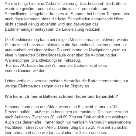
Abhilfe bringt hier eine Vorkonditionierung. Das bedeutet, die Batterie
wurde vorgewärmt und hat dann die ideale Temperatur zum
Schnellladen. Umgekehrt kann es im Sommer bei heißen Temperaturen
auch dazu kommen, dass die beim Schnellladen entstehende Hitze
nicht schnell genug abgeführt wird und deswegen das
Batteriemanagementsystem die Ladeleistung reduziert.
Die Konditionierung kann bei einigen Modellen manuell aktiviert werden.
Die meisten Fahrzeuge aktivieren die Batteriekonditionierung aber nur
automatisch bei einer aktiver Routenführung im Navigationssytem zu
einer hinterlegten Schnellladesäule oder über die Aktiverung der
Wärmepumpe (Standheizung) im Fahrzeug.
Für das AC Laden bis 22kW muss die Batterie nicht extra
vorkonditioniert werden.
Leider verheimlichen die meisten Hersteller die Batterietemperatur, nur
wenige Elektroautos zeigen diese im Display an.
Wie kann ich meine Batterie schonen laden und behandeln?
Schonen kann man den Akku, wenn man Ihn nicht immer zu 100
Prozent aufläd – außer man benötigen die maximale Reichweite sofort
nach Aufladen. Zwischen 20 und 80 Prozent fühlt er sich am wohlsten.
Auch das dauerhafte, immer nach nur wenigem Verbrauch angewendete
Nachladen, stresst den Akku. Daher ruhig bis zu 20 Prozent zunächst
leer fahren und dann wieder nachladen, hilft zum schonen.