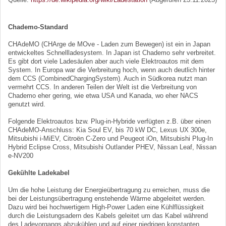
Chademo-Standard
CHAdeMO (CHArge de MOve - Laden zum Bewegen) ist ein in Japan
entwickeltes Schnellladesystem. In Japan ist Chademo sehr verbreitet.
Es gibt dort viele Ladesäulen aber auch viele Elektroautos mit dem
System. In Europa war die Verbreitung hoch, wenn auch deutlich hinter
dem CCS (CombinedChargingSystem). Auch in Südkorea nutzt man
vermehrt CCS. In anderen Teilen der Welt ist die Verbreitung von
Chademo eher gering, wie etwa USA und Kanada, wo eher NACS
genutzt wird.
Folgende Elektroautos bzw. Plug-in-Hybride verfügten z.B. über einen
CHAdeMO-Anschluss: Kia Soul EV, bis 70 kW DC, Lexus UX 300e,
Mitsubishi i-MiEV, Citroën C-Zero und Peugeot iOn, Mitsubishi Plug-In
Hybrid Eclipse Cross, Mitsubishi Outlander PHEV, Nissan Leaf, Nissan
e-NV200
Gekühlte Ladekabel
Um die hohe Leistung der Energieübertragung zu erreichen, muss die
bei der Leistungsübertragung enstehende Wärme abgeleitet werden.
Dazu wird bei hochwertigem High-Power Laden eine Kühlflüssigkeit
durch die Leistungsadern des Kabels geleitet um das Kabel während
des Ladevorgangs abzukühlen und auf einer niedrigen konstanten