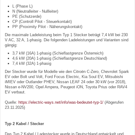
L (Phase L)
N (Neutralleiter - Nullleiter)
PE (Schutzerde)
CP (Controll Pilot - Steuerkontakt)
PP (Proximity Pilot - Näherungskontakt)
Die maximale Ladeleistung beim Typ 1 Stecker beträgt 7,4 kW bei 230
V AC, 32 A, 1-phasig. Die folgenden Ladeleistungen und Varianten sind
gängig:
3,7 kW (16A) 1-phasig (Schieflastgrenze Österreich)
4,6 kW (20A) 1-phasig (Schieflastgrenze Deutschland)
7,4 kW (32A) 1-phasig
Der Stecker wurde für Modelle wie den Citroën C-Zero, Chevrolet Spark
EV oder Bolt und Volt, Ford Focus Electric, Kia Soul EV, Mitsubishi
iMIEV oder Outlander PHEV, Nissan LEAF 24 oder 30 kW (vor 2018),
Nissan e-NV200, Opel Ampera, Peugeot iON, Toyota Prius oder RAV4
EV verbaut.
Quelle:
https://electric-ways.net/info/was-bedeutet-typ-1/
(Abgerufen
23.11.2025)
Typ 2 Kabel / Stecker
Das Typ 2 Kabel / Ladestecker wurde in Deutschland entwickelt und