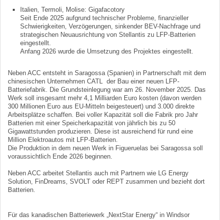
Italien, Termoli, Molise: Gigafacotory
Seit Ende 2025 aufgrund technischer Probleme, finanzieller
Schwierigkeiten, Verzögerungen, sinkender BEV-Nachfrage und
strategischen Neuausrichtung von Stellantis zu LFP-Batterien
eingestellt.
Anfang 2026 wurde die Umsetzung des Projektes eingestellt.
Neben ACC entsteht in Saragossa (Spanien) in Partnerschaft mit dem
chinesischen Unternehmen CATL der Bau einer neuen LFP-
Batteriefabrik. Die Grundsteinlegung war am 26. November 2025. Das
Werk soll insgesamt mehr 4,1 Milliarden Euro kosten (davon werden
300 Millionen Euro aus EU-Mitteln beigesteuert) und 3.000 direkte
Arbeitsplätze schaffen. Bei voller Kapazität soll die Fabrik pro Jahr
Batterien mit einer Speicherkapazität von jährlich bis zu 50
Gigawattstunden produzieren. Diese ist ausreichend für rund eine
Million Elektroautos mit LFP-Batterien.
Die Produktion in dem neuen Werk in Figueruelas bei Saragossa soll
voraussichtlich Ende 2026 beginnen.
Neben ACC arbeitet Stellantis auch mit Partnern wie LG Energy
Solution, FinDreams, SVOLT oder REPT zusammen und bezieht dort
Batterien.
Für das kanadischen Batteriewerk „NextStar Energy“ in Windsor