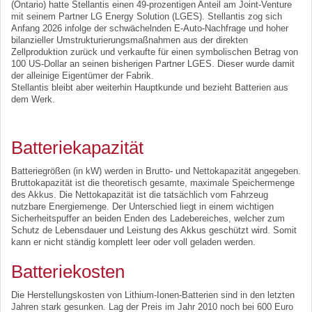
(Ontario) hatte Stellantis einen 49-prozentigen Anteil am Joint-Venture
mit seinem Partner LG Energy Solution (LGES). Stellantis zog sich
Anfang 2026 infolge der schwächelnden E-Auto-Nachfrage und hoher
bilanzieller Umstrukturierungsmaßnahmen aus der direkten
Zellproduktion zurück und verkaufte für einen symbolischen Betrag von
100 US-Dollar an seinen bisherigen Partner LGES. Dieser wurde damit
der alleinige Eigentümer der Fabrik.
Stellantis bleibt aber weiterhin Hauptkunde und bezieht Batterien aus
dem Werk.
Batteriekapazität
Batteriegrößen (in kW) werden in Brutto- und Nettokapazität angegeben.
Bruttokapazität ist die theoretisch gesamte, maximale Speichermenge
des Akkus. Die Nettokapazität ist die tatsächlich vom Fahrzeug
nutzbare Energiemenge. Der Unterschied liegt in einem wichtigen
Sicherheitspuffer an beiden Enden des Ladebereiches, welcher zum
Schutz de Lebensdauer und Leistung des Akkus geschützt wird. Somit
kann er nicht ständig komplett leer oder voll geladen werden.
Batteriekosten
Die Herstellungskosten von Lithium-Ionen-Batterien sind in den letzten
Jahren stark gesunken. Lag der Preis im Jahr 2010 noch bei 600 Euro