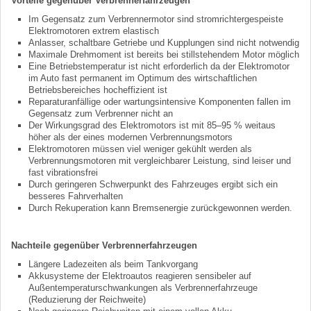
Vorteile gegenüber Verbrennerfahrzeugen
Im Gegensatz zum Verbrennermotor sind stromrichtergespeiste
Elektromotoren extrem elastisch
Anlasser, schaltbare Getriebe und Kupplungen sind nicht notwendig
Maximale Drehmoment ist bereits bei stillstehendem Motor möglich
Eine Betriebstemperatur ist nicht erforderlich da der Elektromotor
im Auto fast permanent im Optimum des wirtschaftlichen
Betriebsbereiches hocheffizient ist
Reparaturanfällige oder wartungsintensive Komponenten fallen im
Gegensatz zum Verbrenner nicht an
Der Wirkungsgrad des Elektromotors ist mit 85–95 % weitaus
höher als der eines modernen Verbrennungsmotors
Elektromotoren müssen viel weniger gekühlt werden als
Verbrennungsmotoren mit vergleichbarer Leistung, sind leiser und
fast vibrationsfrei
Durch geringeren Schwerpunkt des Fahrzeuges ergibt sich ein
besseres Fahrverhalten
Durch Rekuperation kann Bremsenergie zurückgewonnen werden.
Nachteile gegenüber Verbrennerfahrzeugen
Längere Ladezeiten als beim Tankvorgang
Akkusysteme der Elektroautos reagieren sensibeler auf
Außentemperaturschwankungen als Verbrennerfahrzeuge
(Reduzierung der Reichweite)