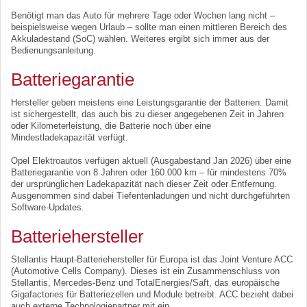
Benötigt man das Auto für mehrere Tage oder Wochen lang nicht –
beispielsweise wegen Urlaub – sollte man einen mittleren Bereich des
Akkuladestand (SoC) wählen. Weiteres ergibt sich immer aus der
Bedienungsanleitung.
Batteriegarantie
Hersteller geben meistens eine Leistungsgarantie der Batterien. Damit
ist sichergestellt, das auch bis zu dieser angegebenen Zeit in Jahren
oder Kilometerleistung, die Batterie noch über eine
Mindestladekapazität verfügt.
Opel Elektroautos verfügen aktuell (Ausgabestand Jan 2026) über eine
Batteriegarantie von 8 Jahren oder 160.000 km – für mindestens 70%
der ursprünglichen Ladekapazität nach dieser Zeit oder Entfernung.
Ausgenommen sind dabei Tiefentenladungen und nicht durchgeführten
Software-Updates.
Batteriehersteller
Stellantis Haupt-Batteriehersteller für Europa ist das Joint Venture ACC
(Automotive Cells Company). Dieses ist ein Zusammenschluss von
Stellantis, Mercedes-Benz und TotalEnergies/Saft, das europäische
Gigafactories für Batteriezellen und Module betreibt. ACC bezieht dabei
auch externe Technologiepartner mit ein.