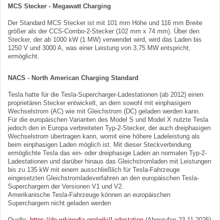
MCS Stecker - Megawatt Charging
Der Standard MCS Stecker ist mit 101 mm Höhe und 116 mm Breite
größer als der CCS-Combo-2-Stecker (102 mm x 74 mm). Über den
Stecker, der ab 1000 kW (1 MW) verwendet wird, wird das Laden bis
1250 V und 3000 A, was einer Leistung von 3,75 MW entspricht,
ermöglicht.
NACS - North American Charging Standard
Tesla hatte für die Tesla-Supercharger-Ladestationen (ab 2012) einen
proprietären Stecker entwickelt, an dem sowohl mit einphasigem
Wechselstrom (AC) wie mit Gleichstrom (DC) geladen werden kann.
Für die europäischen Varianten des Model S und Model X nutzte Tesla
jedoch den in Europa verbreiteten Typ-2-Stecker, der auch dreiphasigen
Wechselstrom übertragen kann, womit eine höhere Ladeleistung als
beim einphasigen Laden möglich ist. Mit dieser Steckverbindung
ermöglichte Tesla das ein- oder dreiphasige Laden an normalen Typ-2-
Ladestationen und darüber hinaus das Gleichstromladen mit Leistungen
bis zu 135 kW mit einem ausschließlich für Tesla-Fahrzeuge
eingesetzten Gleichstromladeverfahren an den europäischen Tesla-
Superchargern der Versionen V1 und V2.
Amerikanische Tesla-Fahrzeuge können an europäischen
Superchargern nicht geladen werden
Quelle:
https://de.wikipedia.org/wiki/Ladestation
(Abgerufen 23.11.2025)