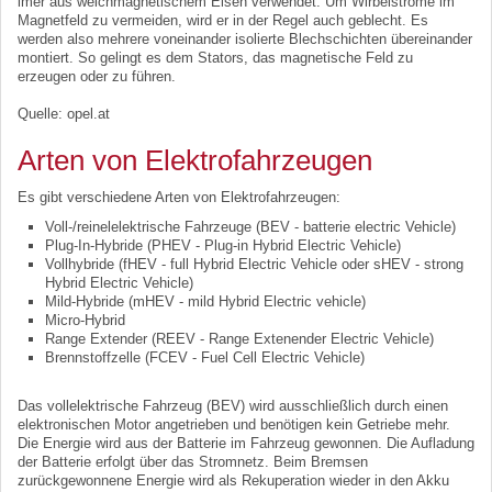
imer aus weichmagnetischem Eisen verwendet. Um Wirbelströme im
Magnetfeld zu vermeiden, wird er in der Regel auch geblecht. Es
werden also mehrere voneinander isolierte Blechschichten übereinander
montiert. So gelingt es dem Stators, das magnetische Feld zu
erzeugen oder zu führen.
Quelle: opel.at
Arten von Elektrofahrzeugen
Es gibt verschiedene Arten von Elektrofahrzeugen:
Voll-/reinelelektrische Fahrzeuge (BEV - batterie electric Vehicle)
Plug-In-Hybride (PHEV - Plug-in Hybrid Electric Vehicle)
Vollhybride (fHEV - full Hybrid Electric Vehicle oder sHEV - strong
Hybrid Electric Vehicle)
Mild-Hybride (mHEV - mild Hybrid Electric vehicle)
Micro-Hybrid
Range Extender (REEV - Range Extenender Electric Vehicle)
Brennstoffzelle (FCEV - Fuel Cell Electric Vehicle)
Das vollelektrische Fahrzeug (BEV) wird ausschließlich durch einen
elektronischen Motor angetrieben und benötigen kein Getriebe mehr.
Die Energie wird aus der Batterie im Fahrzeug gewonnen. Die Aufladung
der Batterie erfolgt über das Stromnetz. Beim Bremsen
zurückgewonnene Energie wird als Rekuperation wieder in den Akku