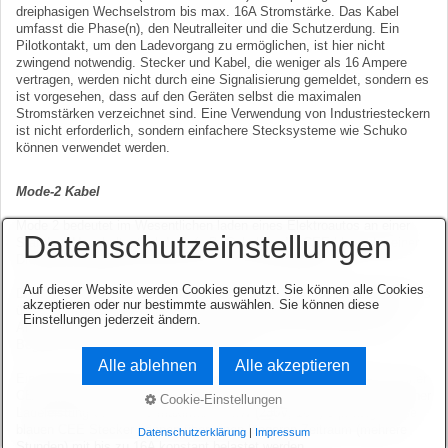
dreiphasigen Wechselstrom bis max. 16A Stromstärke. Das Kabel
umfasst die Phase(n), den Neutralleiter und die Schutzerdung. Ein
Pilotkontakt, um den Ladevorgang zu ermöglichen, ist hier nicht
zwingend notwendig. Stecker und Kabel, die weniger als 16 Ampere
vertragen, werden nicht durch eine Signalisierung gemeldet, sondern es
ist vorgesehen, dass auf den Geräten selbst die maximalen
Stromstärken verzeichnet sind. Eine Verwendung von Industriesteckern
ist nicht erforderlich, sondern einfachere Stecksysteme wie Schuko
können verwendet werden.
Mode-2 Kabel
Mode 2 bedeutet im Wesentlichen laden eines Elektroautos an einer
Datenschutzeinstellungen
Standard-Haushaltssteckdose (z.B. Schuko oder CEE blau oder einer
Drehstromsteckdose CEE rot) bis max. 32A dreiphasig.
Auf dieser Website werden Cookies genutzt. Sie können alle Cookies
Die Kommunikation zwischen dem Elektroauto und dem Ladeanschluss
akzeptieren oder nur bestimmte auswählen. Sie können diese
übernimmt dabei eine Box, die zwischen dem Fahrzeugstecker und
Einstellungen jederzeit ändern.
Anschlussstecker integriert ist (IC-CPD oder ICCB). Der deutsche
Begriff zu Mode 2 lautet Ladebetriebsart 2.
Alle ablehnen
Alle akzeptieren
Eine weitere Variante ist Mode 2 mit der Anschlussmöglichkeit an einer
CEE-Steckdose, vorwiegend mit blauem („Camping-“) Stecker, mit einer
Cookie-Einstellungen
Ladeleistung von bis zu maximal 3,7 kW (230V, 16A) 1-phasig. Diese
blauen CEE Stecker können über einen längeren Zeitraum (mehrere
Datenschutzerklärung
|
Impressum
Stunden) mit bis zu 16A konstant belastet werden.