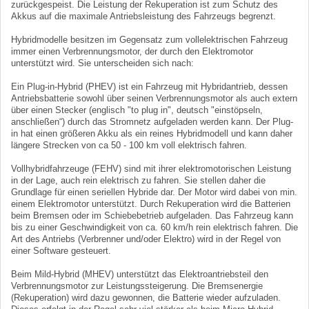
zurückgespeist. Die Leistung der Rekuperation ist zum Schutz des
Akkus auf die maximale Antriebsleistung des Fahrzeugs begrenzt.
Hybridmodelle besitzen im Gegensatz zum vollelektrischen Fahrzeug
immer einen Verbrennungsmotor, der durch den Elektromotor
unterstützt wird. Sie unterscheiden sich nach:
Ein Plug-in-Hybrid (PHEV) ist ein Fahrzeug mit Hybridantrieb, dessen
Antriebsbatterie sowohl über seinen Verbrennungsmotor als auch extern
über einen Stecker (englisch "to plug in", deutsch "einstöpseln,
anschließen“) durch das Stromnetz aufgeladen werden kann. Der Plug-
in hat einen größeren Akku als ein reines Hybridmodell und kann daher
längere Strecken von ca 50 - 100 km voll elektrisch fahren.
Vollhybridfahrzeuge (FEHV) sind mit ihrer elektromotorischen Leistung
in der Lage, auch rein elektrisch zu fahren. Sie stellen daher die
Grundlage für einen seriellen Hybride dar. Der Motor wird dabei von min.
einem Elektromotor unterstützt. Durch Rekuperation wird die Batterien
beim Bremsen oder im Schiebebetrieb aufgeladen. Das Fahrzeug kann
bis zu einer Geschwindigkeit von ca. 60 km/h rein elektrisch fahren. Die
Art des Antriebs (Verbrenner und/oder Elektro) wird in der Regel von
einer Software gesteuert.
Beim Mild-Hybrid (MHEV) unterstützt das Elektroantriebsteil den
Verbrennungsmotor zur Leistungssteigerung. Die Bremsenergie
(Rekuperation) wird dazu gewonnen, die Batterie wieder aufzuladen.