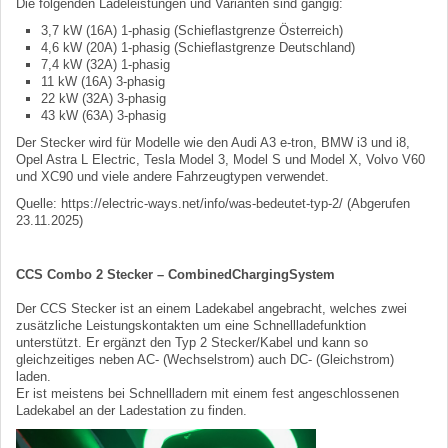
Die folgenden Ladeleistungen und Varianten sind gängig:
3,7 kW (16A) 1-phasig (Schieflastgrenze Österreich)
4,6 kW (20A) 1-phasig (Schieflastgrenze Deutschland)
7,4 kW (32A) 1-phasig
11 kW (16A) 3-phasig
22 kW (32A) 3-phasig
43 kW (63A) 3-phasig
Der Stecker wird für Modelle wie den Audi A3 e-tron, BMW i3 und i8,
Opel Astra L Electric, Tesla Model 3, Model S und Model X, Volvo V60
und XC90 und viele andere Fahrzeugtypen verwendet.
Quelle: https://electric-ways.net/info/was-bedeutet-typ-2/ (Abgerufen
23.11.2025)
CCS Combo 2 Stecker – CombinedChargingSystem
Der CCS Stecker ist an einem Ladekabel angebracht, welches zwei
zusätzliche Leistungskontakten um eine Schnellladefunktion
unterstützt. Er ergänzt den Typ 2 Stecker/Kabel und kann so
gleichzeitiges neben AC- (Wechselstrom) auch DC- (Gleichstrom)
laden.
Er ist meistens bei Schnellladern mit einem fest angeschlossenen
Ladekabel an der Ladestation zu finden.