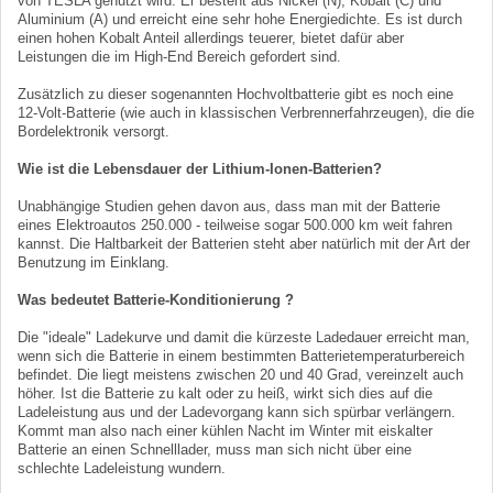
von TESLA genutzt wird. Er besteht aus Nickel (N), Kobalt (C) und
Aluminium (A) und erreicht eine sehr hohe Energiedichte. Es ist durch
einen hohen Kobalt Anteil allerdings teuerer, bietet dafür aber
Leistungen die im High-End Bereich gefordert sind.
Zusätzlich zu dieser sogenannten Hochvoltbatterie gibt es noch eine
12-Volt-Batterie (wie auch in klassischen Verbrennerfahrzeugen), die die
Bordelektronik versorgt.
Wie ist die Lebensdauer der Lithium-Ionen-Batterien?
Unabhängige Studien gehen davon aus, dass man mit der Batterie
eines Elektroautos 250.000 - teilweise sogar 500.000 km weit fahren
kannst. Die Haltbarkeit der Batterien steht aber natürlich mit der Art der
Benutzung im Einklang.
Was bedeutet Batterie-Konditionierung ?
Die "ideale" Ladekurve und damit die kürzeste Ladedauer erreicht man,
wenn sich die Batterie in einem bestimmten Batterietemperaturbereich
befindet. Die liegt meistens zwischen 20 und 40 Grad, vereinzelt auch
höher. Ist die Batterie zu kalt oder zu heiß, wirkt sich dies auf die
Ladeleistung aus und der Ladevorgang kann sich spürbar verlängern.
Kommt man also nach einer kühlen Nacht im Winter mit eiskalter
Batterie an einen Schnelllader, muss man sich nicht über eine
schlechte Ladeleistung wundern.