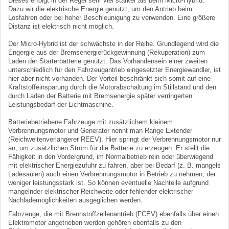
Dieses erfolgt in der Regel sehr viel stärker als beim Micro-Hybrid.
Dazu wir die elektrische Energie genutzt, um den Antrieb beim
Losfahren oder bei hoher Beschleunigung zu verwenden. Eine größere
Distanz ist elektrisch nicht möglich.
Der Micro-Hybrid ist der schwächste in der Reihe. Grundlegend wird die
Engergie aus der Bremsenergierückgewinnung (Rekuperation) zum
Laden der Starterbatterie genutzt. Das Vorhandensein einer zweiten
unterschiedlich für den Fahrzeugantrieb eingesetzter Energiewandler, ist
hier aber nicht vorhanden. Der Vorteil beschränkt sich somit auf eine
Kraftstoffeinsparung durch die Motorabschaltung im Stillstand und den
durch Laden der Batterie mit Bremsenergie später verringerten
Leistungsbedarf der Lichtmaschine.
Batteriebetriebene Fahrzeuge mit zusätzlichem kleinem
Verbrennungsmotor und Generator nennt man Range Extender
(Reichweitenverlängerer REEV). Hier springt der Verbrennungsmotor nur
an, um zusätzlichen Strom für die Batterie zu erzeugen .Er stellt die
Fähigkeit in den Vordergrund, im Normalbetrieb rein oder überwiegend
mit elektrischer Energiezufuhr zu fahren, aber bei Bedarf (z. B. mangels
Ladesäulen) auch einen Verbrennungsmotor in Betrieb zu nehmen, der
weniger leistungsstark ist. So können eventuelle Nachteile aufgrund
mangelnder elektrischer Reichweite oder fehlender elektrischer
Nachlademöglichkeiten ausgeglichen werden.
Fahrzeuge, die mit Brennstoffzellenantrieb (FCEV) ebenfalls über einen
Elektromotor angetrieben werden gehören ebenfalls zu den