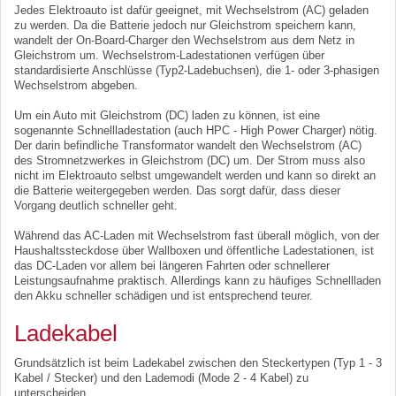
Jedes Elektroauto ist dafür geeignet, mit Wechselstrom (AC) geladen
zu werden. Da die Batterie jedoch nur Gleichstrom speichern kann,
wandelt der On-Board-Charger den Wechselstrom aus dem Netz in
Gleichstrom um. Wechselstrom-Ladestationen verfügen über
standardisierte Anschlüsse (Typ2-Ladebuchsen), die 1- oder 3-phasigen
Wechselstrom abgeben.
Um ein Auto mit Gleichstrom (DC) laden zu können, ist eine
sogenannte Schnellladestation (auch HPC - High Power Charger) nötig.
Der darin befindliche Transformator wandelt den Wechselstrom (AC)
des Stromnetzwerkes in Gleichstrom (DC) um. Der Strom muss also
nicht im Elektroauto selbst umgewandelt werden und kann so direkt an
die Batterie weitergegeben werden. Das sorgt dafür, dass dieser
Vorgang deutlich schneller geht.
Während das AC-Laden mit Wechselstrom fast überall möglich, von der
Haushaltssteckdose über Wallboxen und öffentliche Ladestationen, ist
das DC-Laden vor allem bei längeren Fahrten oder schnellerer
Leistungsaufnahme praktisch. Allerdings kann zu häufiges Schnellladen
den Akku schneller schädigen und ist entsprechend teurer.
Ladekabel
Grundsätzlich ist beim Ladekabel zwischen den Steckertypen (Typ 1 - 3
Kabel / Stecker) und den Lademodi (Mode 2 - 4 Kabel) zu
unterscheiden.