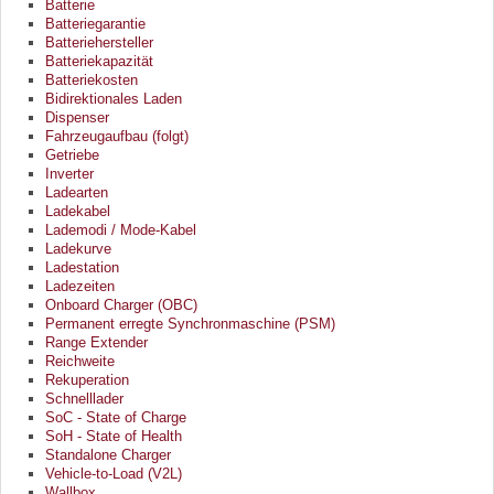
Batterie
Batteriegarantie
Batteriehersteller
Batteriekapazität
Batteriekosten
Bidirektionales Laden
Dispenser
Fahrzeugaufbau (folgt)
Getriebe
Inverter
Ladearten
Ladekabel
Lademodi / Mode-Kabel
Ladekurve
Ladestation
Ladezeiten
Onboard Charger (OBC)
Permanent erregte Synchronmaschine (PSM)
Range Extender
Reichweite
Rekuperation
Schnelllader
SoC - State of Charge
SoH - State of Health
Standalone Charger
Vehicle-to-Load (V2L)
Wallbox