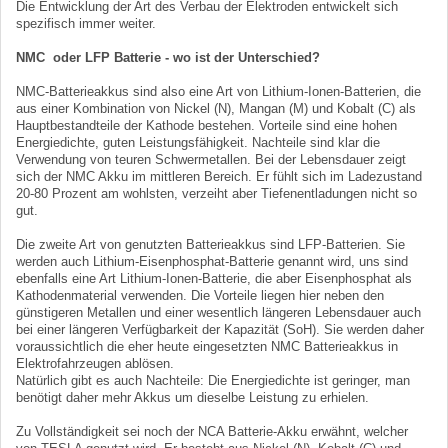
Die Entwicklung der Art des Verbau der Elektroden entwickelt sich
spezifisch immer weiter.
NMC oder LFP Batterie - wo ist der Unterschied?
NMC-Batterieakkus sind also eine Art von Lithium-Ionen-Batterien, die
aus einer Kombination von Nickel (N), Mangan (M) und Kobalt (C) als
Hauptbestandteile der Kathode bestehen. Vorteile sind eine hohen
Energiedichte, guten Leistungsfähigkeit. Nachteile sind klar die
Verwendung von teuren Schwermetallen. Bei der Lebensdauer zeigt
sich der NMC Akku im mittleren Bereich. Er fühlt sich im Ladezustand
20-80 Prozent am wohlsten, verzeiht aber Tiefenentladungen nicht so
gut.
Die zweite Art von genutzten Batterieakkus sind LFP-Batterien. Sie
werden auch Lithium-Eisenphosphat-Batterie genannt wird, uns sind
ebenfalls eine Art Lithium-Ionen-Batterie, die aber Eisenphosphat als
Kathodenmaterial verwenden. Die Vorteile liegen hier neben den
günstigeren Metallen und einer wesentlich längeren Lebensdauer auch
bei einer längeren Verfügbarkeit der Kapazität (SoH). Sie werden daher
voraussichtlich die eher heute eingesetzten NMC Batterieakkus in
Elektrofahrzeugen ablösen.
Natürlich gibt es auch Nachteile: Die Energiedichte ist geringer, man
benötigt daher mehr Akkus um dieselbe Leistung zu erhielen.
Zu Vollständigkeit sei noch der NCA Batterie-Akku erwähnt, welcher