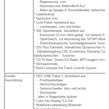
- Regensensor, vorn
- Automatisches Abblendlicht ALC
- Make-up-Spiegel in Sonnenblenden, beleuchtet
* Lederlenkrad
* Sportsitze vorn
* Licht-Paket, bestehend aus:
- Leselampen, vorn und hinten
* IDS Sportfahrwerk, bestehend aus
- Karosserie 15 mm tiefer gelegt, mit härteren Fe
- SportSwitch, zur Aktivierung des SPORT-Modus
- Elektrohydraulische, kennfeldgesteuerte Servole
* IDS Plus Fahrwerk, Interaktives Dynamisches Fahr
Dämpferregelung CDC (Continuous Damping Control)
fahrdynamischen Systeme
* CD 70 Navi, Stereo-CD Radio, MP3 tauglich mit in
* Klimaautomatic
* Bord-Computer mit Check Controll System
Sonder-
* OPC-LINE-Paket 1, bestehend aus:
Ausstattung
- Frontspoilerlippe
- Heckschürzenlippe
- Seitenschweller, links und rechts
- Dachspoiler
alles in Wagenfarbe lackiert
* Color Info Display 5,8 Zoll
* Mobilfunkvorbereitung Bluetooth