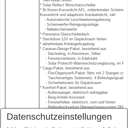
* Twin Audio hinten
* Solar Reflect Winschutzscheibe
* Bi-Xenon-Kurvenlicht AFL, mitlenkendes Scheinw
Kurvenlicht und adaptivem Autobahnlicht, inkl.
- Automatische Leuchtweitenregulierung
- Scheinwerfer-Reinigungsanlage
- Nebelscheinwerfer
* Panorama Glasschiebedach
* Steckdose 12V im Gepäckraum hinten
* abnehmbare Anhängerkupplung
* Caravan-Design-Paket, bestehend aus
- Dachreling, in Aluminium, Silber
- Fensterzierleiste, in Edelstahl
- Solar Protect®-Wärmeschutzverglasung, im Fond
* Cargo-Paket, bestehend aus
- FlexOrganizer®-Paket: Netz mit 2 Stangen zur N
Taschenartiges Seitennetz; 4 Befestigungsadapte
- Sicherheitsnetz für Gepäckraum
* Komfort-Paket, bestehend aus
- Außenspiegel, elektrisch anklappbar
- Berg-Anfahr-Assistent
- Fensterheber, elektrisch, vorn und hinten
- Reifendruckverlust-Überwachungssystem DDS
- Parkpilot, hinten
Datenschutzeinstellungen