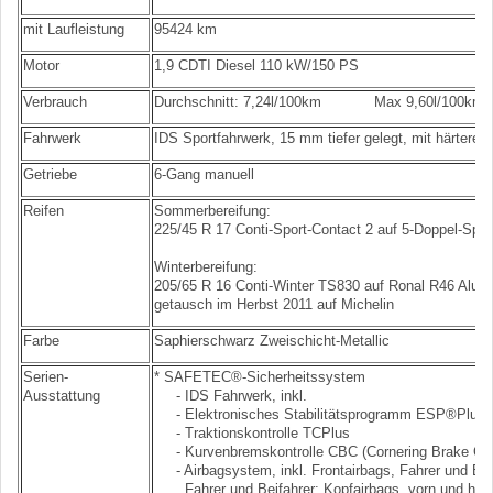
mit Laufleistung
95424 km
Motor
1,9 CDTI Diesel 110 kW/150 PS
Verbrauch
Durchschnitt: 7,24l/100km Max 9,60l/100km - 
Fahrwerk
IDS Sportfahrwerk, 15 mm tiefer gelegt, mit härtere
Getriebe
6-Gang manuell
Reifen
Sommerbereifung:
225/45 R 17 Conti-Sport-Contact 2 auf 5-Doppel-Spe
Winterbereifung:
205/65 R 16 Conti-Winter TS830 auf Ronal R46 Alu 
getausch im Herbst 2011 auf Michelin
Farbe
Saphierschwarz Zweischicht-Metallic
Serien-
* SAFETEC®-Sicherheitssystem
Ausstattung
- IDS Fahrwerk, inkl.
- Elektronisches Stabilitätsprogramm ESP®Plus
- Traktionskontrolle TCPlus
- Kurvenbremskontrolle CBC (Cornering Brake Con
- Airbagsystem, inkl. Frontairbags, Fahrer und Bei
Fahrer und Beifahrer; Kopfairbags, vorn und hin