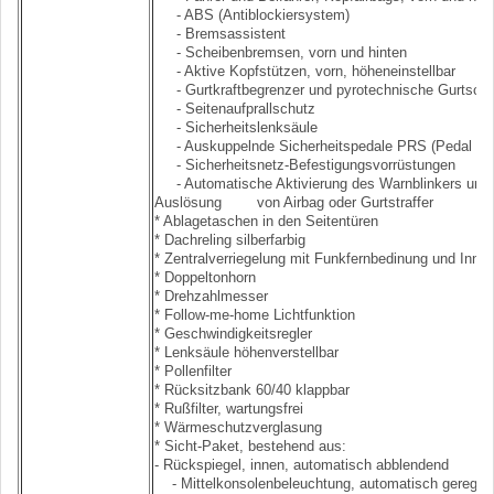
- ABS (Antiblockiersystem)
- Bremsassistent
- Scheibenbremsen, vorn und hinten
- Aktive Kopfstützen, vorn, höheneinstellbar
- Gurtkraftbegrenzer und pyrotechnische Gurtschlos
- Seitenaufprallschutz
- Sicherheitslenksäule
- Auskuppelnde Sicherheitspedale PRS (Pedal Re
- Sicherheitsnetz-Befestigungsvorrüstungen
- Automatische Aktivierung des Warnblinkers und E
Auslösung von Airbag oder Gurtstraffer
* Ablagetaschen in den Seitentüren
* Dachreling silberfarbig
* Zentralverriegelung mit Funkfernbedinung und Inne
* Doppeltonhorn
* Drehzahlmesser
* Follow-me-home Lichtfunktion
* Geschwindigkeitsregler
* Lenksäule höhenverstellbar
* Pollenfilter
* Rücksitzbank 60/40 klappbar
* Rußfilter, wartungsfrei
* Wärmeschutzverglasung
* Sicht-Paket, bestehend aus:
- Rückspiegel, innen, automatisch abblendend
- Mittelkonsolenbeleuchtung, automatisch geregelt