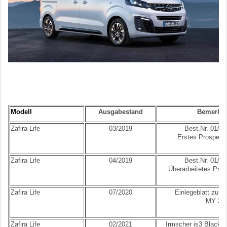
Modell
Ausgabestand
Bemerku
Zafira Life
03/2019
Best.Nr. 01/0
Erstes Prospekt
Zafira Life
04/2019
Best.Nr. 01/0
Überarbeitetes Pro
Zafira Life
07/2020
Einlegeblatt zu 0
MY 20
Zafira Life
02/2021
Irmscher is3 Black