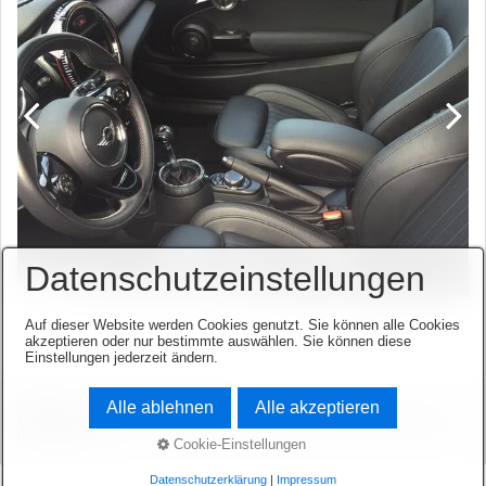
Datenschutzeinstellungen
Auf dieser Website werden Cookies genutzt. Sie können alle Cookies
akzeptieren oder nur bestimmte auswählen. Sie können diese
Einstellungen jederzeit ändern.
Alle ablehnen
Alle akzeptieren
Startseite
Kontakt
Impressum
© 2003-2026 www.opel-team-niedersachsen.de.
Website erstellt mit zeta-
producer.com
Cookie-Einstellungen
Datenschutzerklärung
|
Impressum