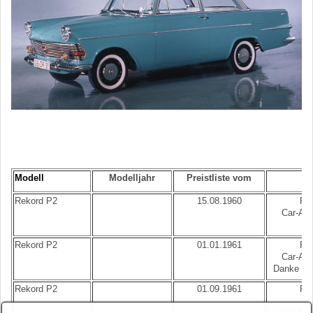
Modell
Modelljahr
Preistliste vom
B
Rekord P2
15.08.1960
Rek
Car-A-V
Rekord P2
01.01.1961
Rek
Car-A-V
Danke an 
Rekord P2
01.09.1961
Rek
Car-A-V