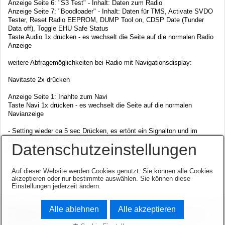
Anzeige Seite 6: "S3 Test" - Inhalt: Daten zum Radio
Anzeige Seite 7: "Boodloader" - Inhalt: Daten für TMS, Activate SVDO
Tester, Reset Radio EEPROM, DUMP Tool on, CDSP Date (Tunder
Data off), Toggle EHU Safe Status
Taste Audio 1x drücken - es wechselt die Seite auf die normalen Radio
Anzeige
weitere Abfragemöglichkeiten bei Radio mit Navigationsdisplay:
Navitaste 2x drücken
Anzeige Seite 1: Inahlte zum Navi
Taste Navi 1x drücken - es wechselt die Seite auf die normalen
Navianzeige
- Setting wieder ca 5 sec Drücken, es ertönt ein Signalton und im
Display erscheint "Testmode switched off"
Datenschutzeinstellungen
Das Testsystem ist nun wieder deaktiviert.
Auf dieser Website werden Cookies genutzt. Sie können alle Cookies
akzeptieren oder nur bestimmte auswählen. Sie können diese
Einstellungen jederzeit ändern.
Alle ablehnen
Alle akzeptieren
Startseite
Kontakt
Impressum
© 2003-2026 www.opel-team-niedersachsen.de.
Website erstellt mit zeta-
producer.com